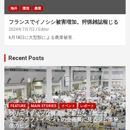
海外
環境
農業
フランスでイノシシ被害増加。狩猟雑誌報じる
2024年7月7日
Editor
6月18日に大型獣による農業被害…
Recent Posts
FEATURE
MAIN STORIES
イベント
レポート
クリエイティブな視点から新たな「気づき」
を クラフトイベントの企画展に見るジビエ発
信のヒント