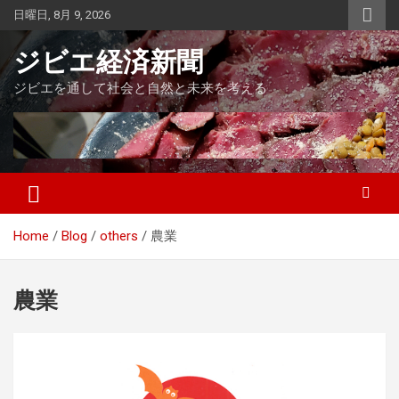
Skip
日曜日, 8月 9, 2026
to
content
ジビエ経済新聞
ジビエを通して社会と自然と未来を考える
Home
Blog
others
農業
農業