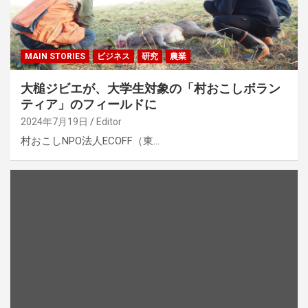
MAIN STORIES
ビジネス
研究
農業
大槌ジビエが、大学生対象の「村おこしボラン
ティア」のフィールドに
2024年7月19日
Editor
村おこしNPO法人ECOFF（東…