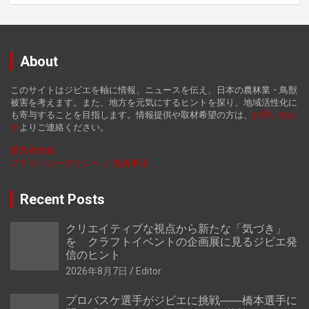
About
このサイトはジビエを軸に情報、ニュースを伝え、日本の農林業・鳥獣
被害を考えます。また、地方を元気にするヒントを探り、地域活性化に
も寄与することを目指します。情報提供や取材希望の方は、
お
問い合わ
せ
よりご連絡ください。
運営者情報
プライバシーポリシー ／ 免責事項
Recent Posts
クリエイティブな視点から新たな「気づき」
を クラフトイベントの企画展に見るジビエ発
信のヒント
2026年8月7日
Editor
プロバスケ選手がジビエに挑戦――橋本選手に