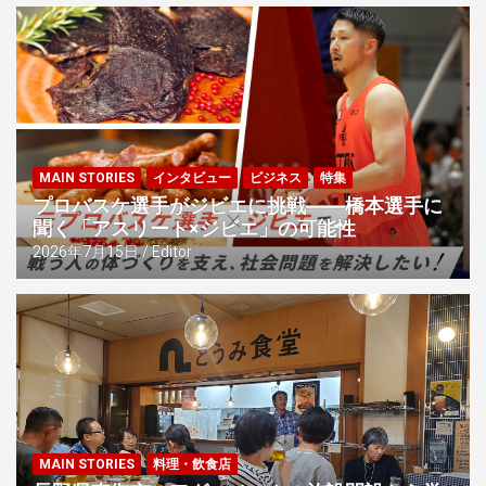
ビ
ゲ
ー
シ
ョ
ン
MAIN STORIES
インタビュー
ビジネス
特集
プロバスケ選手がジビエに挑戦――橋本選手に
聞く「アスリート×ジビエ」の可能性
2026年7月15日
Editor
MAIN STORIES
料理・飲食店