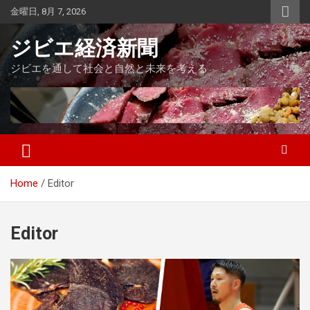
Skip
金曜日, 8月 7, 2026
to
content
ジビエ経済新聞
ジビエを通して社会と自然と未来を考える
Home
Editor
Editor