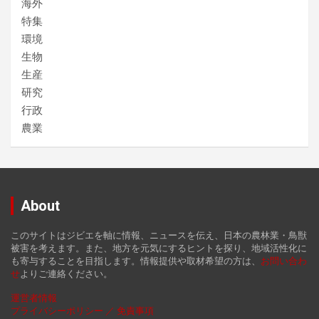
海外
特集
環境
生物
生産
研究
行政
農業
About
このサイトはジビエを軸に情報、ニュースを伝え、日本の農林業・鳥獣
被害を考えます。また、地方を元気にするヒントを探り、地域活性化に
も寄与することを目指します。情報提供や取材希望の方は、
お
問い合わ
せ
よりご連絡ください。
運営者情報
プライバシーポリシー ／ 免責事項