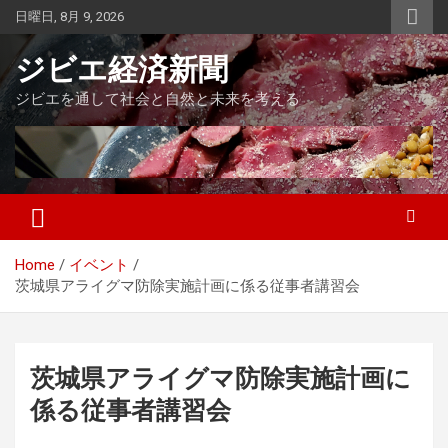
Skip
日曜日, 8月 9, 2026
to
content
ジビエ経済新聞
ジビエを通して社会と自然と未来を考える
Home
イベント
茨城県アライグマ防除実施計画に係る従事者講習会
茨城県アライグマ防除実施計画に
係る従事者講習会