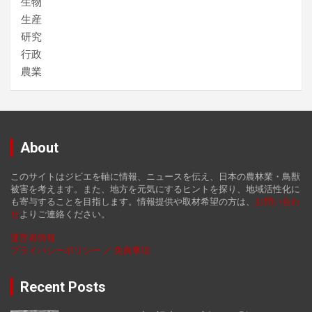
生物
生産
研究
行政
農業
About
このサイトはジビエを軸に情報、ニュースを伝え、日本の農林業・鳥獣
被害を考えます。また、地方を元気にするヒントを探り、地域活性化に
も寄与することを目指します。情報提供や取材希望の方は、
お
問い合わ
せ
よりご連絡ください。
運営者情報
プライバシーポリシー ／ 免責事項
Recent Posts