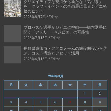
クリエイティブな視点から新たな「気づき」
を クラフトイベントの企画展に見るジビエ発
信のヒント
2026年8月7日
Editor
プロバスケ選手がジビエに挑戦――橋本選手に
聞く「アスリート×ジビエ」の可能性
2026年7月15日
Editor
長野県東御市・アグロノームの施設開設から学
ぶ、コスト構造とアセット活用
2026年6月16日
Editor
2026年8月
月
火
水
木
金
土
日
1
2
3
4
5
6
7
8
9
10
11
12
13
14
15
16