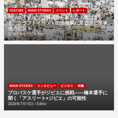
FEATURE
MAIN STORIES
イベント
レポート
クリエイティブな視点から新たな「気づき」
を クラフトイベントの企画展に見るジビエ発
信のヒント
2026年8月7日
Editor
MAIN STORIES
インタビュー
ビジネス
特集
プロバスケ選手がジビエに挑戦――橋本選手に
聞く「アスリート×ジビエ」の可能性
2026年7月15日
Editor