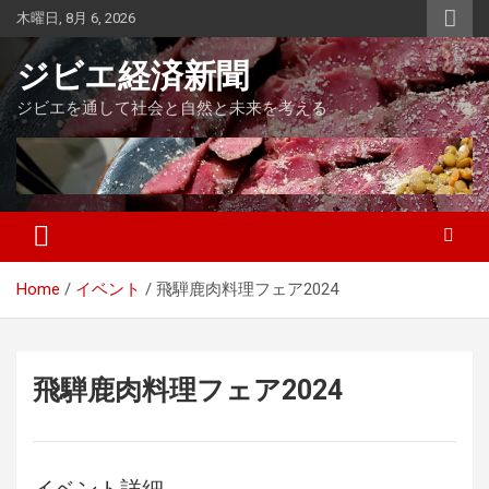
Skip
木曜日, 8月 6, 2026
to
content
ジビエ経済新聞
ジビエを通して社会と自然と未来を考える
Home
イベント
飛騨鹿肉料理フェア2024
飛騨鹿肉料理フェア2024
イベント詳細