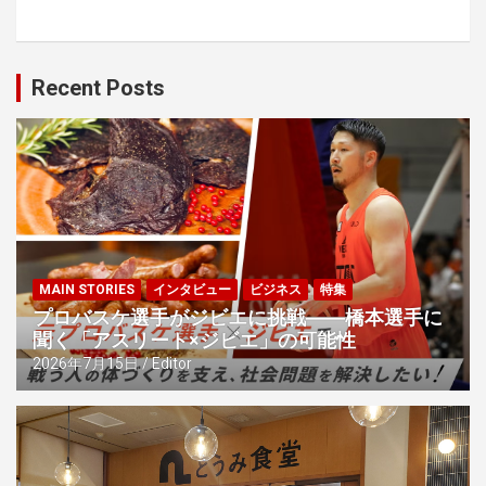
Recent Posts
MAIN STORIES
インタビュー
ビジネス
特集
プロバスケ選手がジビエに挑戦――橋本選手に
聞く「アスリート×ジビエ」の可能性
2026年7月15日
Editor