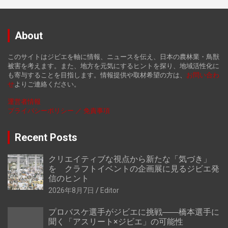
About
このサイトはジビエを軸に情報、ニュースを伝え、日本の農林業・鳥獣
被害を考えます。また、地方を元気にするヒントを探り、地域活性化に
も寄与することを目指します。情報提供や取材希望の方は、
お
問い合わ
せ
よりご連絡ください。
運営者情報
プライバシーポリシー ／ 免責事項
Recent Posts
クリエイティブな視点から新たな「気づき」
を クラフトイベントの企画展に見るジビエ発
信のヒント
2026年8月7日
Editor
プロバスケ選手がジビエに挑戦――橋本選手に
聞く「アスリート×ジビエ」の可能性