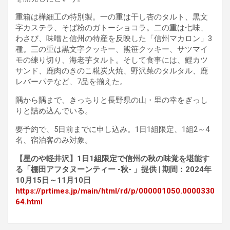
重箱は樺細工の特別製。一の重は干し杏のタルト、黒文
字カステラ、そば粉のガトーショコラ。二の重は七味、
わさび、味噌と信州の特産を反映した「信州マカロン」3
種。三の重は黒文字クッキー、熊笹クッキー、サツマイ
モの練り切り、海老芋タルト。そして食事には、鯉カツ
サンド、鹿肉のきのこ糀炭火焼、野沢菜のタルタル、鹿
レバーパテなど、7品を揃えた。
隅から隅まで、きっちりと長野県の山・里の幸をぎっし
りと詰め込んでいる。
要予約で、5日前までに申し込み。1日1組限定、1組2～4
名、宿泊客のみ対象。
【星のや軽井沢】1日1組限定で信州の秋の味覚を堪能す
る「棚田アフタヌーンティー -秋- 」提供 | 期間：2024年
10月15日～11月10日
https://prtimes.jp/main/html/rd/p/000001050.0000330
64.html