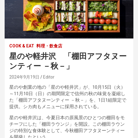
COOK & EAT
料理・飲食店
星のや軽井沢 「棚田アフタヌー
ンティー －秋－」
2024年9月19日
Editor
星のや創業の地の「星のや軽井沢」が、10月15日（火）
～11月10日（日）の期間限定で信州の秋の味覚を凝縮し
た「棚田アフタヌーンティー －秋－」を、1日1組限定で
提供。シカ肉もメニューに採用されている。
星のや軽井沢は、今夏日本の原風景のひとつの棚田をモ
チーフにした「棚田ラウンジ」を開設。この棚田ラウン
ジの特別な食体験として、今秋棚田アフタヌーンティー
を開発したという。