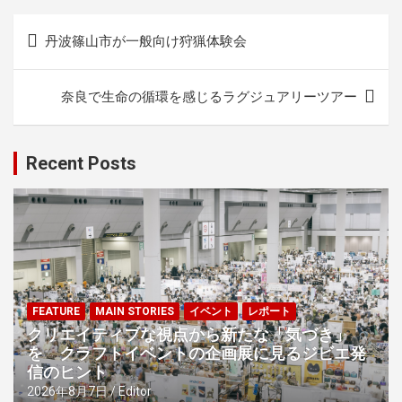
投
丹波篠山市が一般向け狩猟体験会
稿
ナ
奈良で生命の循環を感じるラグジュアリーツアー
ビ
ゲ
Recent Posts
ー
シ
ョ
ン
FEATURE
MAIN STORIES
イベント
レポート
クリエイティブな視点から新たな「気づき」
を クラフトイベントの企画展に見るジビエ発
信のヒント
2026年8月7日
Editor