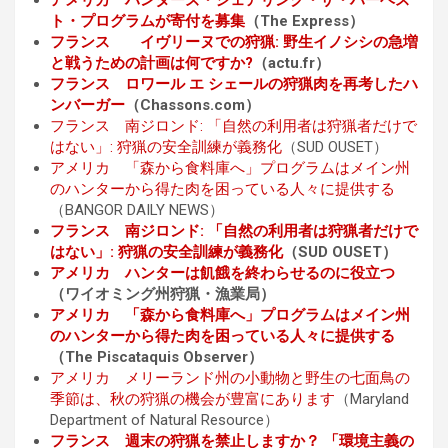
ト・プログラムが寄付を募集
（The Express）
フランス イヴリーヌでの狩猟: 野生イノシシの急増
と戦うための計画は何ですか?
（actu.fr）
フランス ロワール エ シェールの狩猟肉を再考したハ
ンバーガー
（Chassons.com）
フランス 南ジロンド: 「自然の利用者は狩猟者だけで
はない」: 狩猟の安全訓練が義務化
（SUD OUSET）
アメリカ 「森から食料庫へ」プログラムはメイン州
のハンターから得た肉を困っている人々に提供する
（BANGOR DAILY NEWS）
フランス 南ジロンド: 「自然の利用者は狩猟者だけで
はない」: 狩猟の安全訓練が義務化
（SUD OUSET）
アメリカ ハンターは飢餓を終わらせるのに役立つ
（ワイオミング州狩猟・漁業局）
アメリカ 「森から食料庫へ」プログラムはメイン州
のハンターから得た肉を困っている人々に提供する
（The Piscataquis Observer）
アメリカ メリーランド州の小動物と野生の七面鳥の
季節は、秋の狩猟の機会が豊富にあります
（Maryland
Department of Natural Resource）
フランス 週末の狩猟を禁止しますか？ 「環境主義の