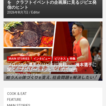
を クラフトイベントの企画展に見るジビエ発
信のヒント
2026年8月7日
Editor
MAIN STORIES
インタビュー
ビジネス
特集
プロバスケ選手がジビエに挑戦――橋本選手に
聞く「アスリート×ジビエ」の可能性
2026年7月15日
Editor
COOK & EAT
FEATURE
MAIN STORIES