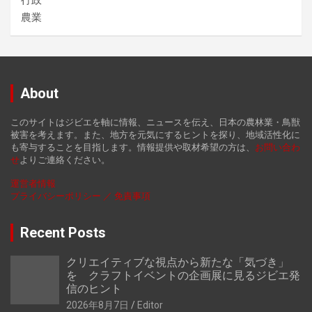
行政
農業
About
このサイトはジビエを軸に情報、ニュースを伝え、日本の農林業・鳥獣
被害を考えます。また、地方を元気にするヒントを探り、地域活性化に
も寄与することを目指します。情報提供や取材希望の方は、
お
問い合わ
せ
よりご連絡ください。
運営者情報
プライバシーポリシー ／ 免責事項
Recent Posts
クリエイティブな視点から新たな「気づき」
を クラフトイベントの企画展に見るジビエ発
信のヒント
2026年8月7日
Editor