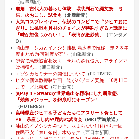
（岐阜新聞）
鹿角 古代人の暮らし体験 環状列石で縄文祭 弓
矢、火おこし、試食も
（北鹿新聞）
人気コスプレイヤー、伝説のコンビニで〝ジビエおに
ぎり〟に挑戦も具材のチョイスが特殊すぎると話題に
「味が想像つかない！」「表情が絶妙笑」
（エンタメ
Q）
岡山県 シカとイノシシ捕獲 高水準で推移 県２３年
度まとめ 許可制度が寄与
（山陽新聞）
伊賀で鳥獣被害相次ぐ サルの群れ侵入、アライグマ
は捕獲も…
（朝日新聞）
エゾシカセミナーの開催について
（PR TIMES）
ヒグマ個体数抑制計画 道がパブコメ実施 10月11日
まで ／北海道
（毎日新聞）
㈱Pay it Forwardが世界進出を標準にした新業態、
「焼鶏メジャー」を錦糸町にオープン！
（HOTERES）
宮崎県産ジビエを子どもたちにアスリート食として
PR 県産しし肉や鹿肉の試食会
（MRT宮崎放送）
油山のイノシシかみつき、収まらない餌付けも一因
住民不安「禁止条例」求める声
（西日本新聞）
「うり坊」なぜここに!? 集落に2頭現れる 沖縄・名