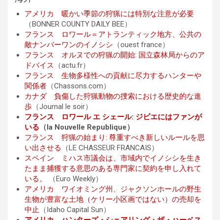
アメリカ 暖かい季節の狩猟には特別な注意が必要
（BONNER COUNTY DAILY BEE）
フランス ロワール＝アトランティック地方、公共の
敵ナンバーワンのイノシシ
（ouest france）
フランス オルヌでの狩猟の開始: 国立森林局からのア
ドバイス
（actu.fr）
フランス 生物多様性への貢献に尽力するハンターや
関係者
（Chassons.com）
カナダ 負傷した狩猟動物の捜索における歴史的な進
歩
（Journal le soir）
フランス ロワール エ シェール: ジビエにはファンが
いる
（la Nouvelle Republique）
フランス 狩猟の始まり: 尊重すべき新しいルールを思
い出させる
（LE CHASSEUR FRANCAIS）
スペイン ミハス市議会は、市域内でイノシシを生き
たまま捕獲する意思のある専門家に契約を申し入れて
いる。
（Euro Weekly）
アメリカ ワイオミング州、ジャクソンホールの野生
生物が豊富な土地（ケリー小区画ではない）の売却を
中止
（Idaho Capital Sun）
アメリカ ハンターズ・シェアリング・ザ・ハーベス