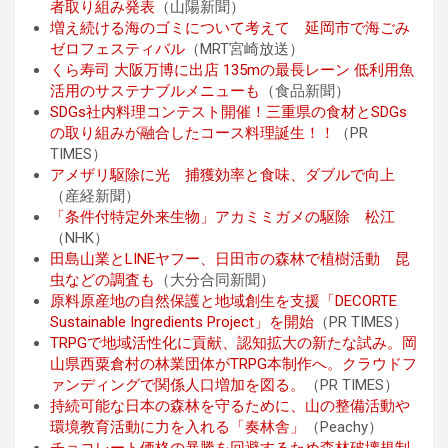
者取り組み発表
（山陽新聞）
増え続ける海のゴミについて考えて 延岡市で海ごみ
ゼロフェスティバル
（MRT宮崎放送）
くら寿司 大阪万博に出店 135mの最長レーン 低利用魚
活用のサステナブルメニューも
（食品新聞）
SDGs社内料理コンテスト開催！三重県の食材とSDGs
の取り組みが融合したコース料理誕生！！
（PR
TIMES）
アメザリ駆除に光 捕獲効率と食味、ダブルで向上
（産経新聞）
「条件付特定外来生物」アカミミガメの駆除 松江
（NHK）
田島山業とLINEヤフー、日田市の森林で植樹活動 昆
虫などの調査も
（大分合同新聞）
原料原産地の自然保護と地域創生を支援「DECORTE
Sustainable Ingredients Project」を開始
（PR TIMES）
TRPGで地域活性化に貢献、認知拡大の新たな試み。岡
山県西粟倉村の林業団体がTRPG本制作へ。クラウドフ
ァンディングで関係人口増加を図る。
（PR TIMES）
持続可能な日本の森林を守るために、山の整備活動や
環境教育活動に力を入れる「奏林舎」
（Peachy）
チョコレート価格の暴騰を回避するため森林破壊規制