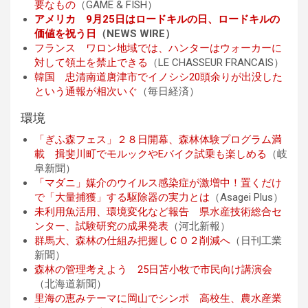
要なもの
（GAME & FISH）
アメリカ 9月25日はロードキルの日、ロードキルの
価値を祝う日
（NEWS WIRE）
フランス ワロン地域では、ハンターはウォーカーに
対して領土を禁止できる
（LE CHASSEUR FRANCAIS）
韓国 忠清南道唐津市でイノシシ20頭余りが出没した
という通報が相次いぐ
（毎日経済）
環境
「ぎふ森フェス」２８日開幕、森林体験プログラム満
載 揖斐川町でモルックやEバイク試乗も楽しめる
（岐
阜新聞）
「マダニ」媒介のウイルス感染症が激増中！置くだけ
で「大量捕獲」する駆除器の実力とは
（Asagei Plus）
未利用魚活用、環境変化など報告 県水産技術総合セ
ンター、試験研究の成果発表
（河北新報）
群馬大、森林の仕組み把握しＣＯ２削減へ
（日刊工業
新聞）
森林の管理考えよう 25日苫小牧で市民向け講演会
（北海道新聞）
里海の恵みテーマに岡山でシンポ 高校生、農水産業