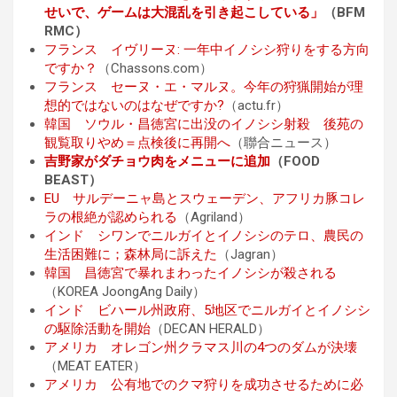
せいで、ゲームは大混乱を引き起こしている」
（BFM
RMC）
フランス イヴリーヌ: 一年中イノシシ狩りをする方向
ですか？
（Chassons.com）
フランス セーヌ・エ・マルヌ。今年の狩猟開始が理
想的ではないのはなぜですか?
（actu.fr）
韓国 ソウル・昌徳宮に出没のイノシシ射殺 後苑の
観覧取りやめ＝点検後に再開へ
（聯合ニュース）
吉野家がダチョウ肉をメニューに追加
（FOOD
BEAST）
EU サルデーニャ島とスウェーデン、アフリカ豚コレ
ラの根絶が認められる
（Agriland）
インド シワンでニルガイとイノシシのテロ、農民の
生活困難に；森林局に訴えた
（Jagran）
韓国 昌徳宮で暴れまわったイノシシが殺される
（KOREA JoongAng Daily）
インド ビハール州政府、5地区でニルガイとイノシシ
の駆除活動を開始
（DECAN HERALD）
アメリカ オレゴン州クラマス川の4つのダムが決壊
（MEAT EATER）
アメリカ 公有地でのクマ狩りを成功させるために必