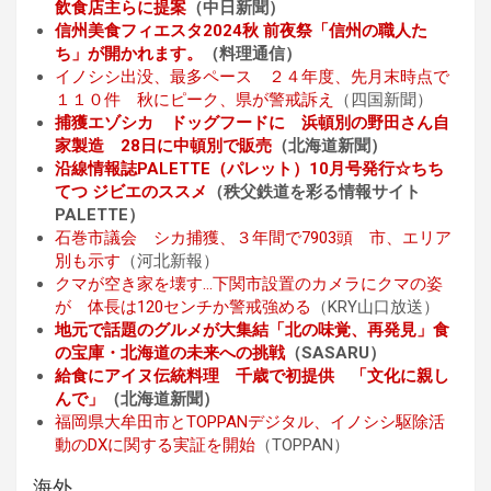
飲食店主らに提案
（中日新聞）
信州美食フィエスタ2024秋 前夜祭「信州の職人た
ち」が開かれます。
（料理通信）
イノシシ出没、最多ペース ２４年度、先月末時点で
１１０件 秋にピーク、県が警戒訴え
（四国新聞）
捕獲エゾシカ ドッグフードに 浜頓別の野田さん自
家製造 28日に中頓別で販売
（北海道新聞）
沿線情報誌PALETTE（パレット）10月号発行☆ちち
てつ ジビエのススメ
（秩父鉄道を彩る情報サイト
PALETTE）
石巻市議会 シカ捕獲、３年間で7903頭 市、エリア
別も示す
（河北新報）
クマが空き家を壊す…下関市設置のカメラにクマの姿
が 体長は120センチか警戒強める
（KRY山口放送）
地元で話題のグルメが大集結「北の味覚、再発見」食
の宝庫・北海道の未来への挑戦
（SASARU）
給食にアイヌ伝統料理 千歳で初提供 「文化に親し
んで」
（北海道新聞）
福岡県大牟田市とTOPPANデジタル、イノシシ駆除活
動のDXに関する実証を開始
（TOPPAN）
海外