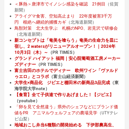
＜豚熱＞唐津市でイノシシ感染を確認 21例目
（佐賀
新聞）
アライグマ食害、空知高止まり 22年度被害3千万
円 根絶へ継続的捕獲カギ
（北海道新聞）
鳥獣対策 北大生学ぶ 札幌のNPO、岩見沢で研修会
（北海道新聞）
新コンセプトは「奄美を喰らう」奄美の生命力を皿に
宿し、2 watersがリニューアルオープン！｜2024年
10月3日（木）～
（PR TIMES）
グランド ハイアット 福岡｜安心院葡萄酒工房メーカー
ズディナー
（PR TIMES）
富士吉田のホテルでディナー 欧州ワイン「ヴァルド
ゥエロ」とコラボ
（富士山経済新聞）
大学生×商品化 ジビエと棚田米の新商品3品完成
（東
海学院大学note）
【食育】全て子供達で作りあげました！【ジビエ】
（youtube）
「卵を見て全然違う」県外のシェフなどにブランド価
値をPR アニマルウェルフェアの農場見学
（UTYテレ
ビ山梨）
地域おこし弁当6種類の開発始める 下伊那農高生、