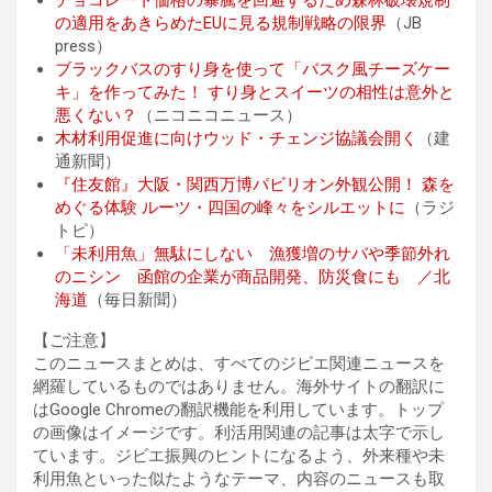
の適用をあきらめたEUに見る規制戦略の限界
（JB
press）
ブラックバスのすり身を使って「バスク風チーズケー
キ」を作ってみた！ すり身とスイーツの相性は意外と
悪くない？
（ニコニコニュース）
木材利用促進に向けウッド・チェンジ協議会開く
（建
通新聞）
『住友館』大阪・関西万博パビリオン外観公開！ 森を
めぐる体験 ルーツ・四国の峰々をシルエットに
（ラジ
トピ）
「未利用魚」無駄にしない 漁獲増のサバや季節外れ
のニシン 函館の企業が商品開発、防災食にも ／北
海道
（毎日新聞）
【ご注意】
このニュースまとめは、すべてのジビエ関連ニュースを
網羅しているものではありません。海外サイトの翻訳に
はGoogle Chromeの翻訳機能を利用しています。トップ
の画像はイメージです。利活用関連の記事は太字で示し
ています。ジビエ振興のヒントになるよう、外来種や未
利用魚といった似たようなテーマ、内容のニュースも取