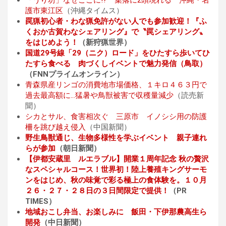
護市東江区
（沖縄タイムス）
罠猟初心者・わな猟免許がない人でも参加歓迎！『ふ
くおか古賀わなシェアリング』で〝罠シェアリング〟
をはじめよう！
（新狩猟世界）
国道29号線「29（ニク）ロード」をひたすら歩いてひ
たすら食べる 肉づくしイベントで魅力発信（鳥取）
（FNNプライムオンライン）
青森県産リンゴの消費地市場価格、１キロ４６３円で
過去最高額に…猛暑や鳥獣被害で収穫量減少
（読売新
聞）
シカとサル、食害相次ぐ 三原市 イノシシ用の防護
柵を跳び越え侵入
（中国新聞）
野生鳥獣通じ、生物多様性を学ぶイベント 親子連れ
らが参加
（朝日新聞）
【伊都安蔵里 ルエラブル】開業１周年記念 秋の贅沢
なスペシャルコース！世界初！陸上養殖キングサーモ
ンをはじめ、秋の味覚で彩る極上の食体験を。１０月
２６・２７・２８日の３日間限定で提供！
（PR
TIMES）
地域おこし弁当、お楽しみに 飯田・下伊那農高生ら
開発
（中日新聞）