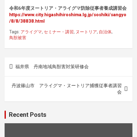
令和6年度ヌートリア・アライグマ防除従事者養成講習会
https://www.city.higashihiroshima.lg.jp/soshiki/sangyo
/8/8/38838.html
Tags:
アライグマ
,
セミナー・講習
,
ヌートリア
,
自治体
,
鳥獣被害
投
福井県 丹南地域鳥獣害対策研修会
稿
ナ
丹波篠山市 アライグマ・ヌートリア捕獲従事者講習
ビ
会
ゲ
ー
Recent Posts
シ
ョ