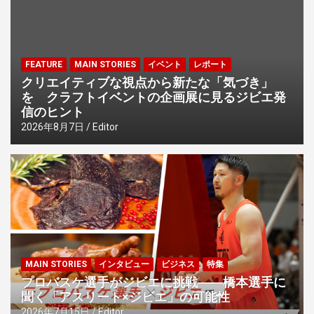
ン
FEATURE
MAIN STORIES
イベント
レポート
クリエイティブな視点から新たな「気づき」
を クラフトイベントの企画展に見るジビエ発
信のヒント
2026年8月7日
Editor
MAIN STORIES
インタビュー
ビジネス
特集
プロバスケ選手がジビエに挑戦――橋本選手に
聞く「アスリート×ジビエ」の可能性
2026年7月15日
Editor