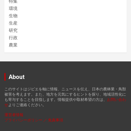
特集
環境
生物
生産
研究
行政
農業
About
このサイトはジビエを軸に情報、ニュースを伝え、日本の農林業・鳥獣
被害を考えます。また、地方を元気にするヒントを探り、地域活性化に
も寄与することを目指します。情報提供や取材希望の方は、
お
問い合わ
せ
よりご連絡ください。
運営者情報
プライバシーポリシー ／ 免責事項