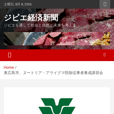
Skip
土曜日, 8月 8, 2026
to
content
ジビエ経済新聞
ジビエを通して社会と自然と未来を考える
Home
東広島市、ヌートリア・アライグマ防除従事者養成講習会