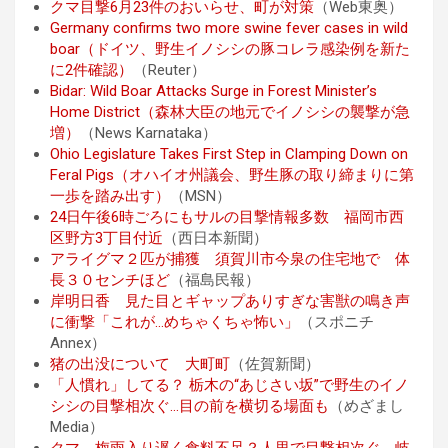
クマ目撃6月23件のおいらせ、町が対策
（Web東奥）
Germany confirms two more swine fever cases in wild
boar（ドイツ、野生イノシシの豚コレラ感染例を新た
に2件確認）
（Reuter）
Bidar: Wild Boar Attacks Surge in Forest Minister’s
Home District（森林大臣の地元でイノシシの襲撃が急
増）
（News Karnataka）
Ohio Legislature Takes First Step in Clamping Down on
Feral Pigs（オハイオ州議会、野生豚の取り締まりに第
一歩を踏み出す）
（MSN）
24日午後6時ごろにもサルの目撃情報多数 福岡市西
区野方3丁目付近
（西日本新聞）
アライグマ２匹が捕獲 須賀川市今泉の住宅地で 体
長３０センチほど
（福島民報）
岸明日香 見た目とギャップありすぎな害獣の鳴き声
に衝撃「これが…めちゃくちゃ怖い」
（スポニチ
Annex）
猪の出没について 大町町
（佐賀新聞）
「人慣れ」してる？ 栃木の“あじさい坂”で野生のイノ
シシの目撃相次ぐ…目の前を横切る場面も
（めざまし
Media）
クマ、梅雨入り遅く食料不足？人里で目撃相次ぐ 岐