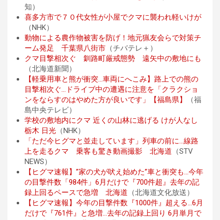
知）
喜多方市で７０代女性が小屋でクマに襲われ軽いけが
（NHK）
動物による農作物被害を防げ！地元猟友会らで対策チ
ーム発足 千葉県八街市
（チバテレ＋）
クマ目撃相次ぐ 釧路町厳戒態勢 遠矢中の敷地にも
（北海道新聞）
【軽乗用車と熊が衝突…車両にへこみ】路上での熊の
目撃相次ぐ…ドライブ中の遭遇に注意を「クラクショ
ンをならすのはやめた方が良いです」【福島県】
（福
島中央テレビ）
学校の敷地内にクマ 近くの山林に逃げる けが人なし
栃木 日光
（NHK）
「ただ今ヒグマと並走しています」列車の前に…線路
上を走るクマ 乗客も驚き動画撮影 北海道
（STV
NEWS）
【ヒグマ速報】”家の犬が吠え始めた”車と衝突も…今年
の目撃件数「984件」6月だけで『700件超』去年の記
録上回るペースで急増 北海道
（北海道文化放送）
【ヒグマ速報】今年の目撃件数『1000件』超える…6月
だけで『761件』と急増…去年の記録上回り 6月単月で