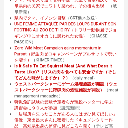
阜県内の民家でニワトリ襲われ、その後も出現
（岐
阜新聞）
県内でクマ、イノシシ目撃
（CRT栃木放送）
UNE FEMME ATTAQUÉE PAR DES LOUPS DURANT SON
FOOTING AU ZOO DE THOIRY（トワリー動物園でジョ
ギング中にオオカミに襲われた女性）
（CHASSE
PASSION）
Zero Wild Meat Campaign gains momentum in
Pursat（野生肉ゼロキャ​​ンペーンがプルサットで勢い
を増す）
（KHMER TIMES）
Is It Safe To Eat Squirrel Meat (And What Does It
Taste Like)?（リスの肉を食べても安全ですか（そし
てどんな味がしますか）？）
（daily meal）
ウェストバークシャーにゲーム処理施設が開設（ウェ
ストバークシャーに狩猟肉の処理施設が開設）
（meat
management magazine）
狩猟免許試験の受験予定者らが現役ハンターに学ぶ
講習会に９０人が参加
（読売新聞）
「居場所を失ったことがある人にはぜひ見てほしい」
俳優・東出昌大さんに密着したドキュメンタリー作
品 高知県出身の監督に見どころを聞く
（テレビ高