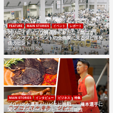
ョ
ン
FEATURE
MAIN STORIES
イベント
レポート
クリエイティブな視点から新たな「気づき」
を クラフトイベントの企画展に見るジビエ発
信のヒント
2026年8月7日
Editor
MAIN STORIES
インタビュー
ビジネス
特集
プロバスケ選手がジビエに挑戦――橋本選手に
聞く「アスリート×ジビエ」の可能性