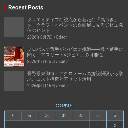
Recent Posts
クリエイティブな視点から新たな「気づき」
を クラフトイベントの企画展に見るジビエ発
信のヒント
2026年8月7日
Editor
プロバスケ選手がジビエに挑戦――橋本選手に
聞く「アスリート×ジビエ」の可能性
2026年7月15日
Editor
長野県東御市・アグロノームの施設開設から学
ぶ、コスト構造とアセット活用
2026年6月16日
Editor
2026年8月
月
火
水
木
金
土
日
1
2