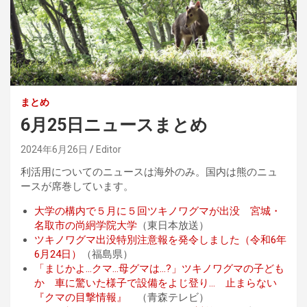
まとめ
6月25日ニュースまとめ
2024年6月26日
Editor
利活用についてのニュースは海外のみ。国内は熊のニュ
ースが席巻しています。
大学の構内で５月に５回ツキノワグマが出没 宮城・
名取市の尚絅学院大学
（東日本放送）
ツキノワグマ出没特別注意報を発令しました（令和6年
6月24日）
（福島県）
「まじかよ…クマ…母グマは…?」ツキノワグマの子ども
か 車に驚いた様子で設備をよじ登り… 止まらない
『クマの目撃情報』
（青森テレビ）