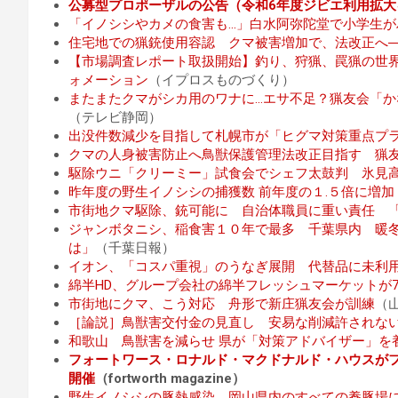
公募型プロポーザルの公告（令和6年度ジビエ利用拡
「イノシシやカメの食害も…」白水阿弥陀堂で小学生が
住宅地での猟銃使用容認 クマ被害増加で、法改正へ
【市場調査レポート取扱開始】釣り、狩猟、罠猟の世界市
ォメーション
（イプロスものづくり）
またまたクマがシカ用のワナに…エサ不足？猟友会「
（テレビ静岡）
出没件数減少を目指して札幌市が「ヒグマ対策重点プ
クマの人身被害防止へ鳥獣保護管理法改正目指す 猟
駆除ウニ「クリーミー」試食会でシェフ太鼓判 氷見
昨年度の野生イノシシの捕獲数 前年度の１.５倍に増加
市街地クマ駆除、銃可能に 自治体職員に重い責任 
ジャンボタニシ、稲食害１０年で最多 千葉県内 暖
は」
（千葉日報）
イオン、「コスパ重視」のうなぎ展開 代替品に未利
綿半HD、グループ会社の綿半フレッシュマーケットが
市街地にクマ、こう対応 舟形で新庄猟友会が訓練
（
［論説］鳥獣害交付金の見直し 安易な削減許されな
和歌山 鳥獣害を減らせ 県が「対策アドバイザー」を
フォートワース・ロナルド・マクドナルド・ハウスがフ
開催
（fortworth magazine）
野生イノシシの豚熱感染 岡山県内のすべての養豚場