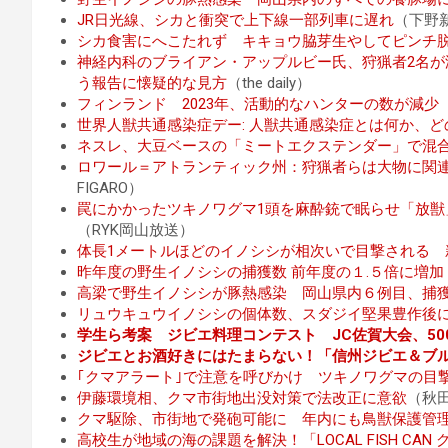
JR日光線、シカと衝突で上下線一部列車に遅れ
（下野
シカ食害にへこたれず キキョウ脇芽生やしてピンチ
神経内科のブライアン・アップルビー氏、狩猟者2名
う報告に懐疑的な見方
（the daily）
フィンランド 2023年、活動的なハンターの数が減少
（
世界人獣共通感染症デー: 人獣共通感染症とは何か、
ネスレ、大豆ベースの「ミートエクステンダー」で混
ロワール＝アトランティック州：狩猟者らは大物に関
FIGARO）
罠にかかったツキノワグマ1頭を麻酔銃で眠らせ「放獣」
（RYK岡山放送）
体長1メートルほどのイノシシが相次いで目撃される 
昨年度の野生イノシシの捕獲数 前年度の１.５倍に増加
高梁で野生イノシシが豚熱感染 岡山県内６例目、捕
リュウキュウイノシシの個体数、スダジイ堅果豊作後
学生ら考案 ジビエ料理コンテスト JC佐賀大会、50
ジビエとお酒好きにはたまらない！「信州ジビエ＆ブ
｢クマアラート｣で注意を呼びかけ ツキノワグマの目
伊藤環境相、クマ市街地出没対策で法改正に意欲
（秋
クマ駆除、市街地で発砲可能に 年内にも鳥獣保護管
高校生が地域の海の課題を解決！「LOCAL FISH CA