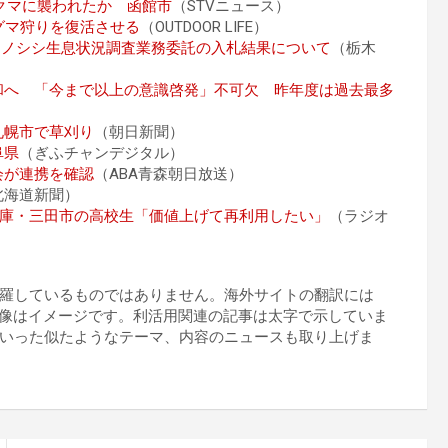
クマに襲われたか 函館市
（STVニュース）
グマ狩りを復活させる
（OUTDOOR LIFE）
るイノシシ生息状況調査業務委託の入札結果について
（栃木
和へ 「今まで以上の意識啓発」不可欠 昨年度は過去最多
札幌市で草刈り
（朝日新聞）
阜県
（ぎふチャンデジタル）
会が連携を確認
（ABA青森朝日放送）
北海道新聞）
兵庫・三田市の高校生「価値上げて再利用したい」
（ラジオ
羅しているものではありません。海外サイトの翻訳には
プの画像はイメージです。利活用関連の記事は太字で示していま
いった似たようなテーマ、内容のニュースも取り上げま