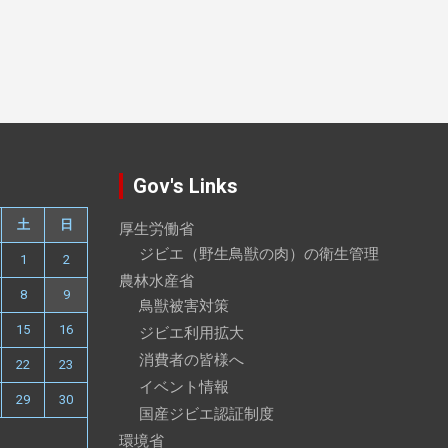
Gov's Links
土
日
厚生労働省
ジビエ（野生鳥獣の肉）の衛生管理
1
2
農林水産省
8
9
鳥獣被害対策
15
16
ジビエ利用拡大
消費者の皆様へ
22
23
イベント情報
29
30
国産ジビエ認証制度
環境省