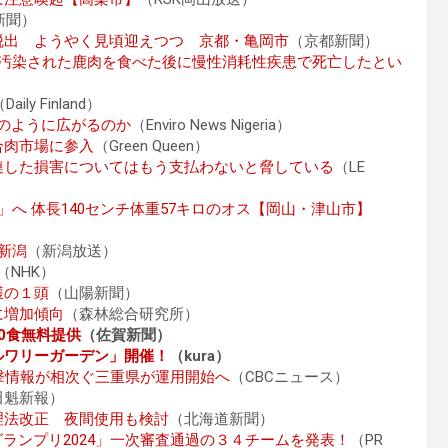
新聞）
脱出 ようやく見頃迎えつつ 京都・亀岡市
（京都新聞）
が汚染された鹿肉を食べた後に慢性消耗性疾患で死亡したとい
Daily Finland）
どのように広がるのか
（Enviro News Nigeria）
合肉市場に参入
（Green Queen）
連した損害についてはもう支払わないと脅している
（LE
へ 体長140センチ体重57キロのオス【岡山・津山市】
新潟
（新潟放送）
（NHK）
獲の１頭
（山陽新聞）
に増加傾向
（森林総合研究所）
0食無料提供
（佐賀新聞）
ルワリーガーデン」開催！
（kura）
撃情報が相次ぐ三重県が運用開始へ
（CBCニュース）
田魁新報）
理法改正 夜間使用も検討
（北海道新聞）
N グランプリ2024」一次審査通過の３４チームを発表！
（PR