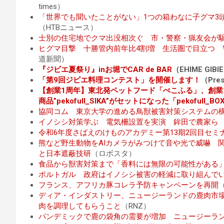
times）
「世界でも聞いたことがない」1つの箱わなに子グマ3
（HTBニュース）
士別の住宅地でクマ出没相次ぐ 市・警察・猟友会が
ヒグマ目撃 十勝管内前年比4割増 生活圏で目立つ
道新聞）
『ジビエ夏祭り』inお堀でCAR de BAR
（EHIME GIBIE
「第9回ジビエ料理コンテスト」を開催します！
（Pres
【創業1周年】東北発ペットフード「ぺこふる」、創業
商品”pekofull_SIKA”がセットになった「pekofull
協同コム 東京大学の進める鳥獣被害対策システムの
イノシシ対策学ぶ 電気柵設置を実演 鉾田で農家ら
令和6年度さばえのけものアカデミー第13期2回目セミ
熊など野生動物をAIカメラがみつけて音や光で威嚇 
と日本遮蔽技研
（ロボスタ）
食品から獣害対策まで「香料には無限の可能性がある
ポルトガル 政府はイノシシ被害の軽減に取り組んで
フランス、アフリカ豚コレラ予防キャンペーンを再開
（
ディア・インダストリー、ニュージーランドの鹿肉市
肉を調理してもらうこと
（RNZ）
パンデミックで鹿の袋角の需要が増加 ニュージーラン