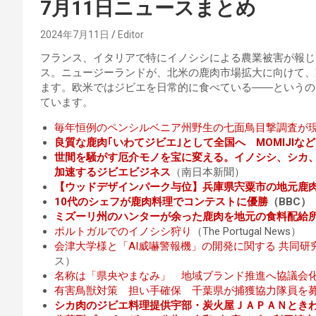
7月11日ニュースまとめ
2024年7月11日
Editor
フランス、イタリアで特にイノシシによる農業被害が報じ
ス。ニュージーランドが、北米の鹿肉市場拡大に向けて、
ます。欧米ではジビエを日常的に食べている――というの
ています。
毎年恒例のペンシルベニア州野生の七面鳥目撃調査が
良質な鹿肉｢いわてジビエ｣として全国へ MOMIJIな
世間を騒がす厄介モノを宝に変える。イノシシ、シカ
加速するジビエビジネス
（南日本新聞）
【ウッドデザインパーク与位】兵庫県宍粟市の地元鹿
10代のシェフが鹿肉料理でコンテストに優勝
（BBC）
ミズーリ州のハンターが余った鹿肉を地元の食料配給
ポルトガルでのイノシシ狩り
（The Portugal News）
会津大学様と「AI威嚇警報機」の開発に関する 共同
ス）
名称は「県央やまなみ」 地域ブランド推進へ協議会
有害鳥獣対策 担い手確保 千葉県が捕獲協力隊員を募
シカ肉のジビエ料理提供宇部・炭火屋ＪＡＰＡＮとき