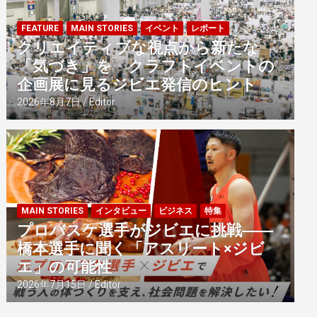
FEATURE
MAIN STORIES
イベント
レポート
クリエイティブな視点から新たな
「気づき」を クラフトイベントの
企画展に見るジビエ発信のヒント
2026年8月7日
Editor
MAIN STORIES
インタビュー
ビジネス
特集
プロバスケ選手がジビエに挑戦――
橋本選手に聞く「アスリート×ジビ
エ」の可能性
2026年7月15日
Editor