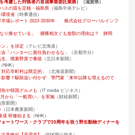
大を考慮した狩猟者の育成事業委託業務）
（滋賀県）
ハスの苗を定植・福島県
（福島中央テレビ）
―環境省
（時事通信）
場レポート 2023-2030年 株式会社グローバルインフ
かなり痩せている」 捕獲相次ぐも放獣の理由は？ 静岡
ラン」を決定
（テレビ北海道）
友会「ハンターに責任負わせるな」
（京都市分）
高生、廃棄野菜で養殖
（北日本新聞）
（NHK）
「対応市町村は限定的」
（北海道新聞）
冬影響？駆除追い付かず 専門家「来年以降も増えるので
用魚や韓国グルメも
（IT media ビジネス）
7月から「一船買い」を実施
（財経新聞）
山形新聞）
い
（日本農業新聞）
養成 研修始まる
（NHK）
ォートワース・クラブで20周年を祝う野生動物ディナーを
に注意喚起【高梁市】
（RSK岡山放送）