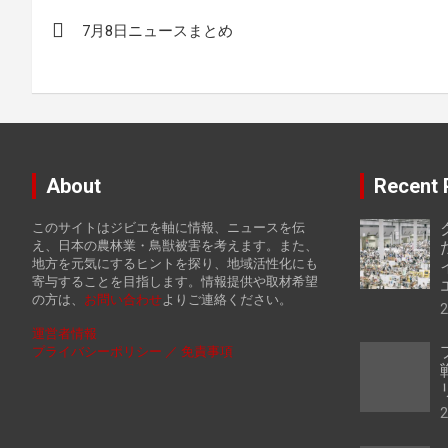
投
7月8日ニュースまとめ
稿
ナ
ビ
ゲ
About
Recent 
ー
このサイトはジビエを軸に情報、ニュースを伝
シ
え、日本の農林業・鳥獣被害を考えます。また、
地方を元気にするヒントを探り、地域活性化にも
寄与することを目指します。情報提供や取材希望
ョ
の方は、
お
問い合わせ
よりご連絡ください。
ン
運営者情報
プライバシーポリシー ／ 免責事項