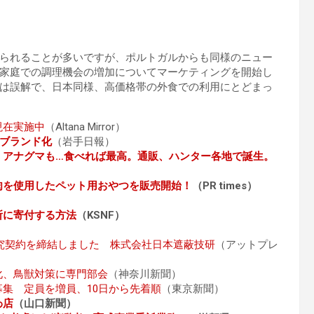
られることが多いですが、ポルトガルからも同様のニュー
家庭での調理機会の増加についてマーケティングを開始し
は誤解で、日本同様、高価格帯の外食での利用にとどまっ
現在実施中
（Altana Mirror）
どブランド化
（岩手日報）
、アナグマも…食べれば最高。通販、ハンター各地で誕生。
肉を使用したペット用おやつを販売開始！
（PR times）
所に寄付する方法
（KSNF）
研究契約を締結しました 株式会社日本遮蔽技研
（アットプレ
化、鳥獣対策に専門部会
（神奈川新聞）
集 定員を増員、10日から先着順
（東京新聞）
わ店
（山口新聞）