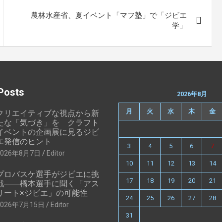
農林水産省、夏イベント「マフ塾」で「ジビエ
学」
Posts
2026年8月
月
火
水
木
金
クリエイティブな視点から新
たな「気づき」を クラフト
イベントの企画展に見るジビ
エ発信のヒント
3
4
5
6
7
2026年8月7日
Editor
10
11
12
13
14
プロバスケ選手がジビエに挑
17
18
19
20
21
戦――橋本選手に聞く「アス
リート×ジビエ」の可能性
24
25
26
27
28
2026年7月15日
Editor
31