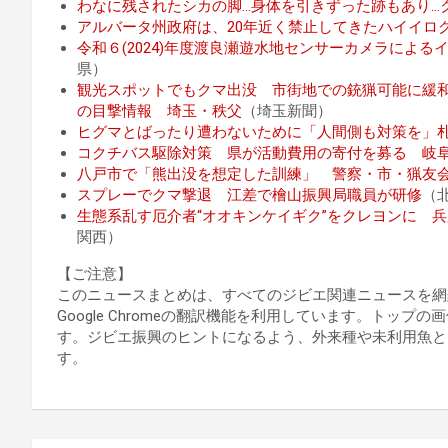
わなに残されたシカの脚…身体を引きずった跡もあり…
アルバータ州政府は、20年近く禁止してきたハイイロ
令和６(2024)年度渡良瀬遊水地センサーカメラによ
県）
観光スポットでもクマ出没 市街地での銃猟可能に緩
の目撃情報 埼玉・秩父
（埼玉新聞）
ヒグマとばったり遭わないために「人間側も対策を」
コクチバス駆除対策 県が活動費用の寄付を募る 岐
八戸市で「熊出没を想定した訓練」 警察・市・猟友
スプレーでクマ撃退 江差で檜山振興局職員が研修
（
生態系乱す厄介者“オオキンケイギク”をクレヨンに 
関西）
【ご注意】
このニュースまとめは、すべてのジビエ関連ニュースを網
Google Chromeの翻訳機能を利用しています。トッ
す。ジビエ振興のヒントになるよう、外来種や未利用魚と
す。