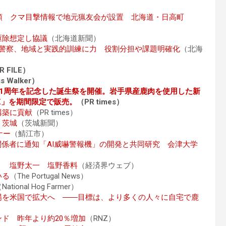
頭 クマ目撃情報で地元猟友会が設置 北海道・日高町
駆除想定し協議
（北海道新聞）
 警察、地域と実践的訓練に力 役割分担や課題明確化
（北海
R FILE）
s Walker）
1周年を記念した誕生祭を開催。岩手県産鹿肉を使用した新
_BOX」を期間限定で販売。
（PR times）
構築に貢献
（PR times）
 茨城
（茨城新聞）
ナー
（鯖江市）
関係者に通知「AI威嚇警報機」の開発と共同研究 会津大学
」 塩野太一 塩野香料
（経済界ウェブ）
いる
（The Portugal News）
National Hog Farmer）
場を米国で拡大へ ――目標は、より多くの人々に自宅で鹿
ド 昨年より約20％増加
（RNZ）