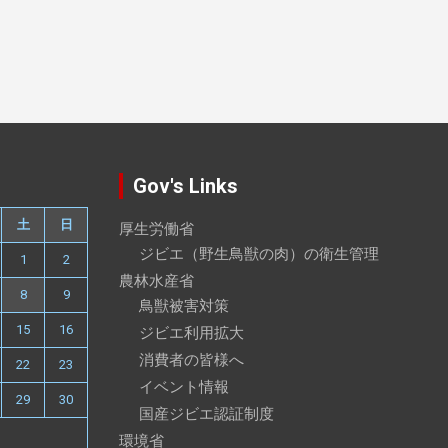
Gov's Links
土
日
厚生労働省
ジビエ（野生鳥獣の肉）の衛生管理
1
2
農林水産省
8
9
鳥獣被害対策
15
16
ジビエ利用拡大
消費者の皆様へ
22
23
イベント情報
29
30
国産ジビエ認証制度
環境省