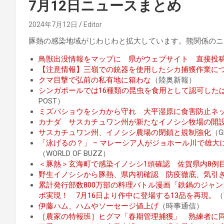
7月12日ニュースまとめ
2024年7月12日
Editor
豚熱の感染地域がじわじわと拡大しています。熊関係のニ
鳥獣出没情報をマップに 県がウェブサイト 直接投
【注意情報】三嶺での銃器を使用したシカ捕獲作業に
クマ目撃で弘前の私有地に箱わな
（陸奥新報）
シンガポールでは16種類の昆虫を食用として認可した
POST）
ミズバショウをシカから守れ 大平湿原に食害防止ネ
カナダ サスカチュワン州が新たなイノシシ牧場の開
サスカチュワン州、イノシシ農場の閉鎖と規制強化
（G
「泳げるの？」 – マレーシア人がジョホール川で雄
（WORLD OF BUZZ）
＜豚熱＞玄海町で感染イノシシ1頭確認 佐賀県内8例
野生イノシシから豚熱、県内初確認 防疫徹底、気引
累計発行部数800万部の料理バトル漫画「鉄鍋のジャ
ボ実現！ 7月16日より作中に登場する13品を再現。
（
伊藤ハム、ハムやソーセージ値上げ
（時事通信）
［農家の特報班］ヒグマ「春期管理捕獲」 熟練者に