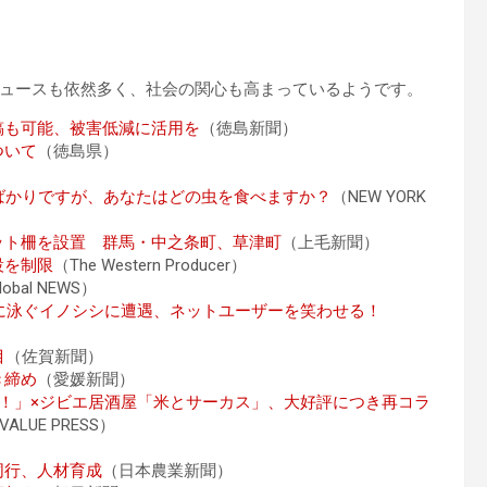
ュースも依然多く、社会の関心も高まっているようです。
稿も可能、被害低減に活用を
（徳島新聞）
ついて
（徳島県）
ばかりですが、あなたはどの虫を食べますか？
（NEW YORK
ット柵を設置 群馬・中之条町、草津町
（上毛新聞）
設を制限
（The Western Producer）
lobal NEWS）
大に泳ぐイノシシに遭遇、ネットユーザーを笑わせる！
目
（佐賀新聞）
き締め
（愛媛新聞）
ン！」×ジビエ居酒屋「米とサーカス」、大好評につき再コラ
VALUE PRESS）
同行、人材育成
（日本農業新聞）