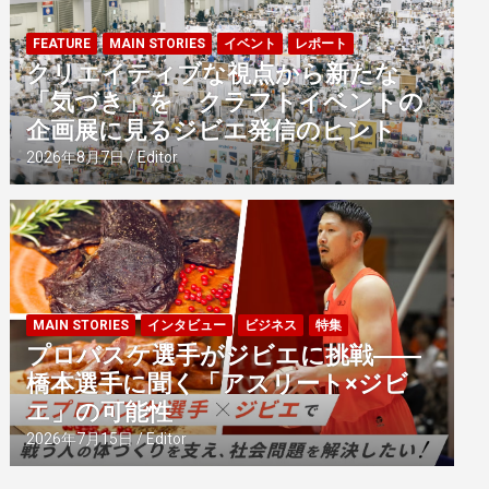
FEATURE
MAIN STORIES
イベント
レポート
クリエイティブな視点から新たな
「気づき」を クラフトイベントの
企画展に見るジビエ発信のヒント
2026年8月7日
Editor
MAIN STORIES
インタビュー
ビジネス
特集
プロバスケ選手がジビエに挑戦――
橋本選手に聞く「アスリート×ジビ
エ」の可能性
2026年7月15日
Editor