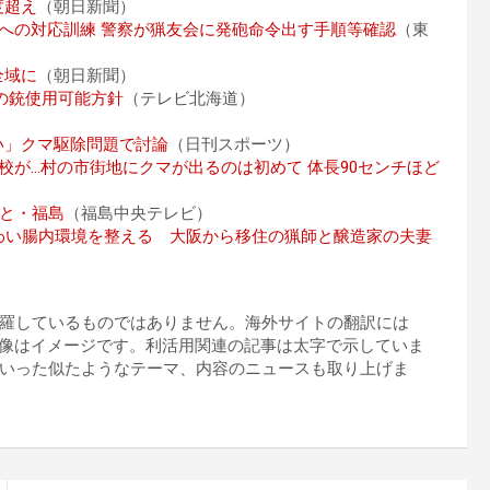
度超え
（朝日新聞）
への対応訓練 警察が猟友会に発砲命令出す手順等確認
（東
全域に
（朝日新聞）
の銃使用可能方針
（テレビ北海道）
い」クマ駆除問題で討論
（日刊スポーツ）
校が…村の市街地にクマが出るのは初めて 体長90センチほど
）
こと・福島
（福島中央テレビ）
わい腸内環境を整える 大阪から移住の猟師と醸造家の夫妻
羅しているものではありません。海外サイトの翻訳には
プの画像はイメージです。利活用関連の記事は太字で示していま
いった似たようなテーマ、内容のニュースも取り上げま