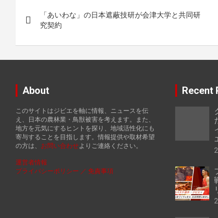
投
「あいわな」の日本遮蔽技研が会津大学と共同研
稿
究契約
ナ
ビ
ゲ
About
Recent 
ー
このサイトはジビエを軸に情報、ニュースを伝
シ
え、日本の農林業・鳥獣被害を考えます。また、
地方を元気にするヒントを探り、地域活性化にも
寄与することを目指します。情報提供や取材希望
ョ
の方は、
お
問い合わせ
よりご連絡ください。
ン
運営者情報
プライバシーポリシー ／ 免責事項