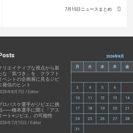
7月15日ニュースまとめ
Posts
2026年8月
月
火
水
木
金
クリエイティブな視点から新
たな「気づき」を クラフト
イベントの企画展に見るジビ
エ発信のヒント
3
4
5
6
7
2026年8月7日
Editor
10
11
12
13
14
プロバスケ選手がジビエに挑
17
18
19
20
21
戦――橋本選手に聞く「アス
リート×ジビエ」の可能性
24
25
26
27
28
2026年7月15日
Editor
31