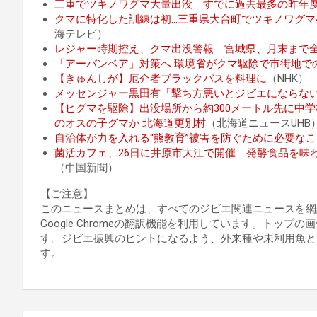
三重でツキノワグマ大量出没 すでに過去最多の昨年
クマに特化した訓練は初…三重県大台町でツキノワグマ
海テレビ）
レジャー時期控え、クマ出没警報 宮城県、月末まで
「アーバンベア」対策へ 環境省がクマ駆除で市街地で
【きゅんしが】厄介者ブラックバスを料理に
（NHK）
メッセンジャー黒田有「撃ち方悪いとジビエにならな
【ヒグマを駆除】出没場所から約300メートル先に中学
のオスの子グマか 北海道更別村
（北海道ニュースUHB
自治体が力を入れる“熊教育”被害を防ぐために必要な
菌活カフェ、26日に井原市大江で開催 発酵食品を味
（中国新聞）
【ご注意】
このニュースまとめは、すべてのジビエ関連ニュースを網
Google Chromeの翻訳機能を利用しています。トッ
す。ジビエ振興のヒントになるよう、外来種や未利用魚と
す。