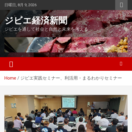
Skip
日曜日, 8月 9, 2026
to
content
ジビエ経済新聞
ジビエを通して社会と自然と未来を考える
Home
ジビエ実践セミナー、利活用・まるわかりセミナー