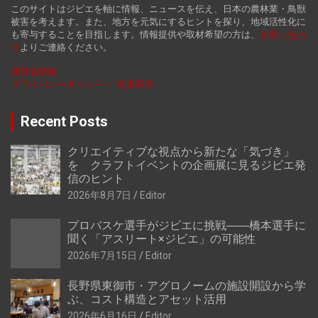
このサイトはジビエを軸に情報、ニュースを伝え、日本の農林業・鳥獣
被害を考えます。また、地方を元気にするヒントを探り、地域活性化に
も寄与することを目指します。情報提供や取材希望の方は、
お
問い合わ
せ
よりご連絡ください。
運営者情報
プライバシーポリシー ／ 免責事項
Recent Posts
クリエイティブな視点から新たな「気づき」
を クラフトイベントの企画展に見るジビエ発
信のヒント
2026年8月7日
Editor
プロバスケ選手がジビエに挑戦――橋本選手に
聞く「アスリート×ジビエ」の可能性
2026年7月15日
Editor
長野県東御市・アグロノームの施設開設から学
ぶ、コスト構造とアセット活用
2026年6月16日
Editor