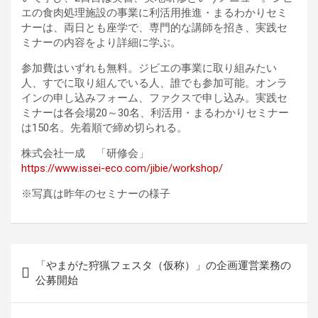
エの食肉処理施設の事業に利活用推進・まるわかりセミ
ナーは、両日とも座学で、専門的な講師を招き、実践セ
ミナーの内容をより詳細に学ぶ。
参加費はいずれも無料。ジビエの事業に取り組みたい
人、すでに取り組んでいる人、誰でも参加可能。オンラ
インの申し込みフォーム、ファクスで申し込み。実践セ
ミナーは各会場20～30名、利活用・まるわかりセミナー
は150名。先着順で締め切られる。
株式会社一成 「研修会」
https://www.issei-eco.com/jibie/workshop/
※写真は昨年のセミナーの様子
投
「やまがた狩猟フェスタ（仮称）」の企画運営業務の
稿
公募開始
ナ