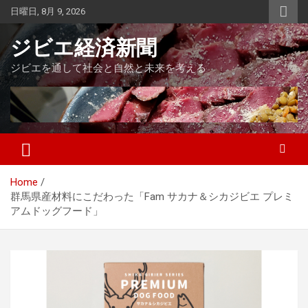
Skip
日曜日, 8月 9, 2026
to
content
ジビエ経済新聞
ジビエを通して社会と自然と未来を考える
Home
群馬県産材料にこだわった「Fam サカナ＆シカジビエ プレミ
アムドッグフード」