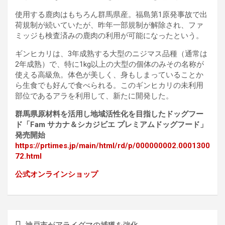
使用する鹿肉はもちろん群馬県産。福島第1原発事故で出
荷規制が続いていたが、昨年一部規制が解除され、ファ
ミッジも検査済みの鹿肉の利用が可能になったという。
ギンヒカリは、3年成熟する大型のニジマス品種（通常は
2年成熟）で、特に1kg以上の大型の個体のみその名称が
使える高級魚。体色が美しく、身もしまっていることか
ら生食でも好んで食べられる。このギンヒカリの未利用
部位であるアラを利用して、新たに開発した。
群馬県原材料を活用し地域活性化を目指したドッグフー
ド「Fam サカナ＆シカジビエ プレミアムドッグフード」
発売開始
https://prtimes.jp/main/html/rd/p/000000002.0001300
72.html
公式オンラインショップ
投
神戸市がアライグマの捕獲を強化