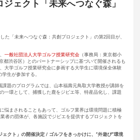
ロジェクト「未来へつなぐ森」
始した「未来へつなぐ森：共創プロジェクト」の第2回目が、
、
一般社団法人大学ゴルフ授業研究会
（事務局：東京都小
京都渋谷区）とのパートナーシップに基づいて開催されるも
、大学ゴルフ授業研究会に参画する大学生に環境保全体験
の学生が参加する。
域課題のプログラムでは、山本福壽元鳥取大学教授が講師を
の一環として、捕獲した鹿をジビエ等、特産品化し、課題
に悩まされることもあって、ゴルフ業界は環境問題に積極
事業者の団体が、各施設でジビエを提供するプロジェクトを
ェクト」の開催決定 / ゴルフをきっかけに、”外遊び”環境