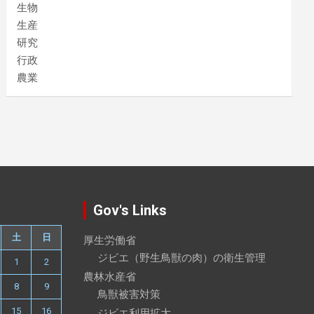
生物
生産
研究
行政
農業
Gov's Links
土
日
厚生労働省
ジビエ（野生鳥獣の肉）の衛生管理
1
2
農林水産省
8
9
鳥獣被害対策
15
16
ジビエ利用拡大