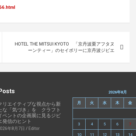
66.html
HOTEL THE MITSUI KYOTO 「京丹波栗アフタヌ
ーンティー」のセイボリーに京丹波ジビエ
Posts
2026年8月
月
火
水
木
金
クリエイティブな視点から新
たな「気づき」を クラフト
イベントの企画展に見るジビ
エ発信のヒント
3
4
5
6
7
2026年8月7日
Editor
10
11
12
13
14