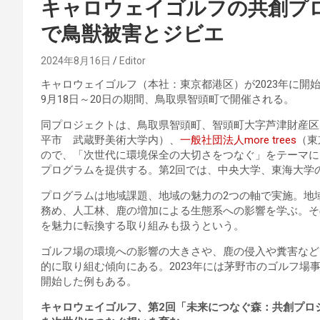
キャロウェイゴルフの共創プ
で鳥獣被害とジビエ
2024年8月16日
Editor
キャロウェイゴルフ（本社：東京都港区）が2023年に開
9月18日～20日の期間、鳥取県智頭町で開催される。
同プロジェクトは、鳥取県智頭町、智頭町大字芦津財産区
平市 武蔵野美術大学内）、
一般社団法人more trees
（東
ので、「次世代に環境保全の大切さをつなぐ」をテーマに
プログラムを提供する。第2回では、中央大学、東海大学
プログラムは地域課題、地域の魅力の2つの軸で実施。地
務め、人工林、鹿の増加による生態系への影響を学ぶ。そ
を魅力に転換する取り組みも扱うという。
ゴルフ場の環境への影響の大きさや、鹿の侵入や糞害など
的に取り組む傾向にある。2023年には茅野市のゴルフ場
開始した例もある。
キャロウェイゴルフ、第2回「未来につなぐ森：共創プロジ