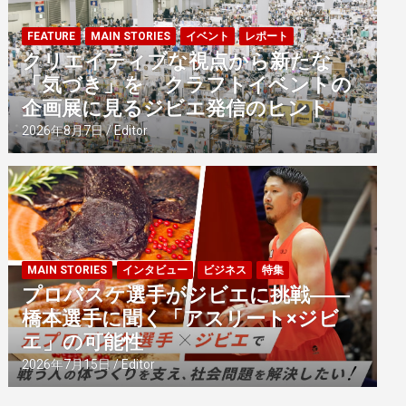
FEATURE
MAIN STORIES
イベント
レポート
クリエイティブな視点から新たな
「気づき」を クラフトイベントの
企画展に見るジビエ発信のヒント
2026年8月7日
Editor
MAIN STORIES
インタビュー
ビジネス
特集
プロバスケ選手がジビエに挑戦――
橋本選手に聞く「アスリート×ジビ
エ」の可能性
2026年7月15日
Editor