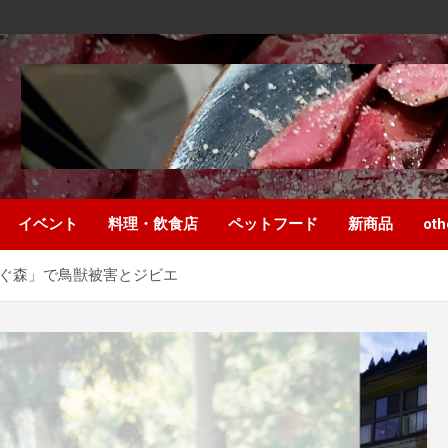
イベント
料理・飲食店
ペットフード
新商品
oth
ぐ森」で鳥獣被害とジビエ