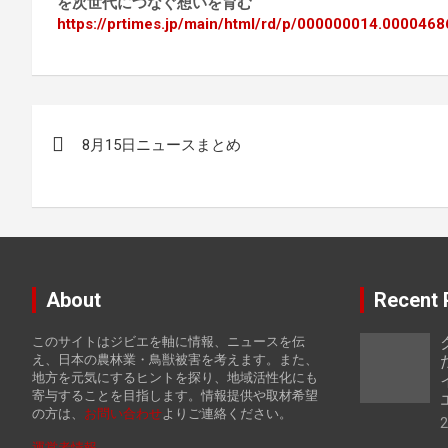
を次世代につなぐ想いを育む
https://prtimes.jp/main/html/rd/p/000000014.0000468
投
8月15日ニュースまとめ
稿
ナ
ビ
ゲ
About
Recent 
ー
このサイトはジビエを軸に情報、ニュースを伝
シ
え、日本の農林業・鳥獣被害を考えます。また、
地方を元気にするヒントを探り、地域活性化にも
寄与することを目指します。情報提供や取材希望
ョ
の方は、
お
問い合わせ
よりご連絡ください。
運営者情報