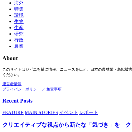
海外
特集
環境
生物
生産
研究
行政
農業
About
このサイトはジビエを軸に情報、ニュースを伝え、日本の農林業・鳥獣被
ください。
運営者情報
プライバシーポリシー ／ 免責事項
Recent Posts
FEATURE
MAIN STORIES
イベント
レポート
クリエイティブな視点から新たな「気づき」を ク