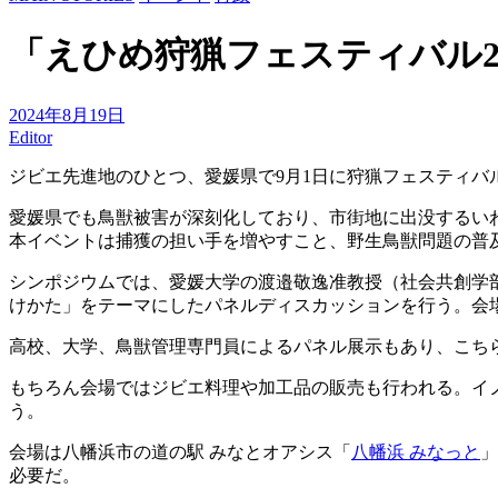
「えひめ狩猟フェスティバル20
2024年8月19日
Editor
ジビエ先進地のひとつ、愛媛県で9月1日に狩猟フェスティバ
愛媛県でも鳥獣被害が深刻化しており、市街地に出没するい
本イベントは捕獲の担い手を増やすこと、野生鳥獣問題の普
シンポジウムでは、愛媛大学の渡邉敬逸准教授（社会共創学
けかた」をテーマにしたパネルディスカッションを行う。会
高校、大学、鳥獣管理専門員によるパネル展示もあり、こち
もちろん会場ではジビエ料理や加工品の販売も行われる。イ
う。
会場は八幡浜市の道の駅 みなとオアシス「
八幡浜 みなっと
」
必要だ。