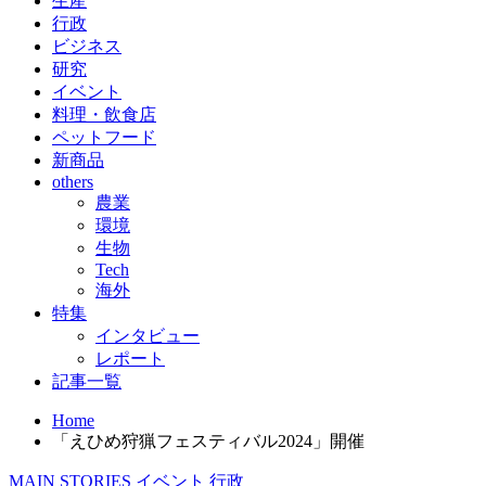
生産
行政
ビジネス
研究
イベント
料理・飲食店
ペットフード
新商品
others
農業
環境
生物
Tech
海外
特集
インタビュー
レポート
記事一覧
Home
「えひめ狩猟フェスティバル2024」開催
MAIN STORIES
イベント
行政