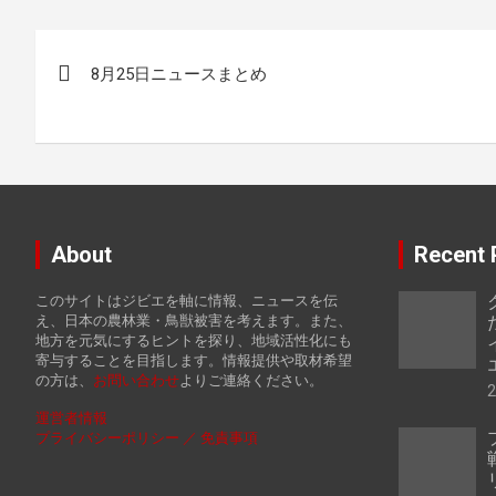
投
8月25日ニュースまとめ
稿
ナ
ビ
ゲ
About
Recent 
ー
このサイトはジビエを軸に情報、ニュースを伝
シ
え、日本の農林業・鳥獣被害を考えます。また、
地方を元気にするヒントを探り、地域活性化にも
ョ
寄与することを目指します。情報提供や取材希望
の方は、
お
問い合わせ
よりご連絡ください。
ン
運営者情報
プライバシーポリシー ／ 免責事項