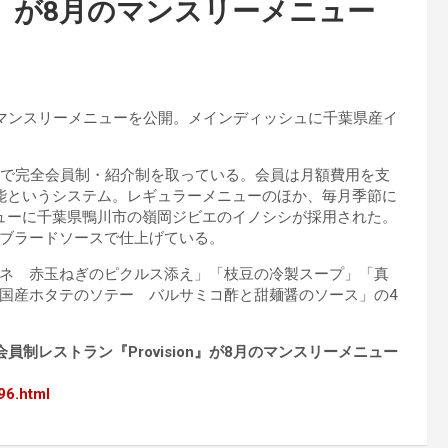
on」が8月のマンスリーメニュー
8月のマンスリーメニューを公開。メインディッシュに千葉県産イ
トランで完全会員制・紹介制を取っている。会員は月額費用を支
能というシステム。レギュラーメニューのほか、毎月季節に
ューに千葉県鴨川市の嶺岡ジビエのイノシシが採用された。
ブラードソースで仕上げている。
ネ 赤玉ねぎのピクルス添え」「枝豆の冷製スープ」「真
国産ホタテのソテー バルサミコ酢と甜麺醤のソース」の4
制レストラン『Provision』が8月のマンスリーメニュー
96.html