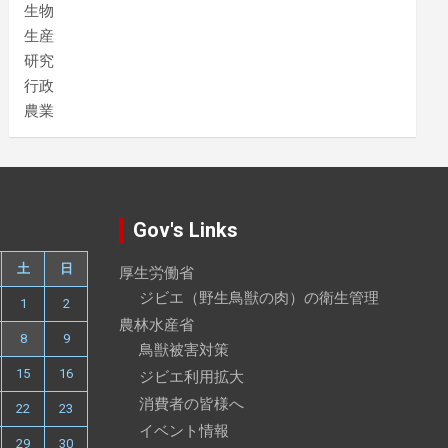
生物
生産
研究
行政
農業
Gov's Links
土
日
厚生労働省
ジビエ（野生鳥獣の肉）の衛生管理
1
2
農林水産省
8
9
鳥獣被害対策
15
16
ジビエ利用拡大
消費者の皆様へ
22
23
イベント情報
29
30