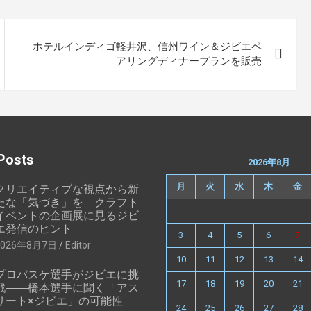
ホテルインディゴ軽井沢、信州ワイン＆ジビエペ
アリングディナープランを販売
Posts
2026年8月
月
火
水
木
金
クリエイティブな視点から新
たな「気づき」を クラフト
イベントの企画展に見るジビ
エ発信のヒント
3
4
5
6
7
2026年8月7日
Editor
10
11
12
13
14
プロバスケ選手がジビエに挑
17
18
19
20
21
戦――橋本選手に聞く「アス
リート×ジビエ」の可能性
24
25
26
27
28