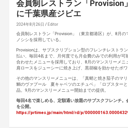
会員制レストラン「Provisi
に千葉県産ジビエ
2024年8月26日
Editor
会員制レストラン「Provision」（東京都港区）が、
ノシシを採用している。
Provisionは、サブスクリプション型のフレンチレス
払い、毎回4名まで、月何度でも月会費のみでの利用が可
合わせたメニューを採用しており、8月のマンスリーメニ
肩ロースをジューシーに焼き上げ、黒胡椒を効かせたポワ
その他のマンスリーメニューは、「真蛸と焼き茄子のマリ
鯛のヴァプール 夏キャベツのエチュベ」「ロブスターと
品。9月のマンスリーメニュー開始までの提供。
毎回4名で楽しめる、定額通い放題のサブスクフレンチ。会員
を公開。
https://prtimes.jp/main/html/rd/p/000000163.0000432