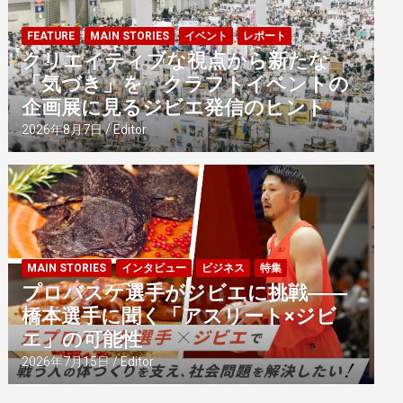
FEATURE
MAIN STORIES
イベント
レポート
クリエイティブな視点から新たな
「気づき」を クラフトイベントの
企画展に見るジビエ発信のヒント
2026年8月7日
Editor
MAIN STORIES
インタビュー
ビジネス
特集
プロバスケ選手がジビエに挑戦――
橋本選手に聞く「アスリート×ジビ
エ」の可能性
2026年7月15日
Editor