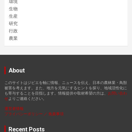
環境
生物
生産
研究
行政
農業
About
このサイトはジビエを軸に情報、ニュースを伝え、日本の農林業・鳥獣
被害を考えます。また、地方を元気にするヒントを探り、地域活性化に
も寄与することを目指します。情報提供や取材希望の方は、
お
問い合わ
せ
よりご連絡ください。
運営者情報
プライバシーポリシー ／ 免責事項
Recent Posts