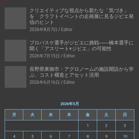
クリエイティブな視点から新たな「気づき」
を クラフトイベントの企画展に見るジビエ発
信のヒント
2026年8月7日
Editor
プロバスケ選手がジビエに挑戦――橋本選手に
聞く「アスリート×ジビエ」の可能性
2026年7月15日
Editor
長野県東御市・アグロノームの施設開設から学
ぶ、コスト構造とアセット活用
2026年6月16日
Editor
2026年5月
月
火
水
木
金
土
日
1
2
3
4
5
6
7
8
9
10