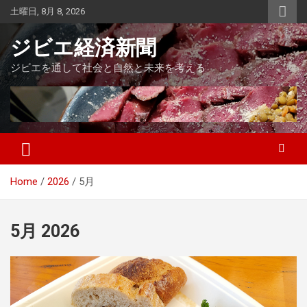
Skip
土曜日, 8月 8, 2026
to
content
ジビエ経済新聞
ジビエを通して社会と自然と未来を考える
Home
2026
5月
5月 2026