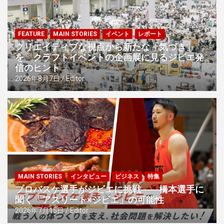
FEATURE
MAIN STORIES
イベント
レポート
クリエイティブな視点から新たな「気づき」
を クラフトイベントの企画展に見るジビエ発
信のヒント
2026年8月7日
Editor
MAIN STORIES
インタビュー
ビジネス
特集
プロバスケ選手がジビエに挑戦――橋本選手に
聞く「アスリート×ジビエ」の可能性
2026年7月15日
Editor