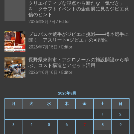
クリエイティブな視点から新たな「気づき」
を クラフトイベントの企画展に見るジビエ発
信のヒント
2026年8月7日
Editor
プロバスケ選手がジビエに挑戦――橋本選手に
聞く「アスリート×ジビエ」の可能性
2026年7月15日
Editor
長野県東御市・アグロノームの施設開設から学
ぶ、コスト構造とアセット活用
2026年6月16日
Editor
2026年8月
月
火
水
木
金
土
日
1
2
3
4
5
6
7
8
9