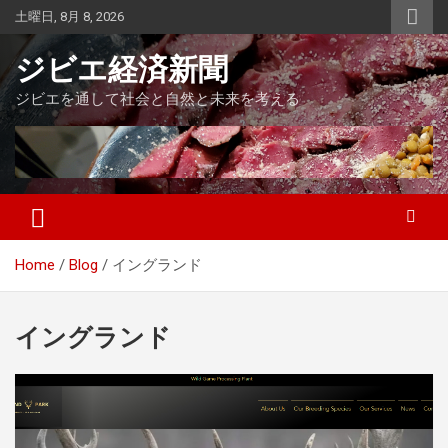
Skip
土曜日, 8月 8, 2026
to
content
ジビエ経済新聞
ジビエを通して社会と自然と未来を考える
Home
Blog
イングランド
イングランド