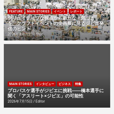
FEATURE
MAIN STORIES
イベント
レポート
クリエイティブな視点から新たな「気づき」
を クラフトイベントの企画展に見るジビエ発
信のヒント
2026年8月7日
Editor
MAIN STORIES
インタビュー
ビジネス
特集
プロバスケ選手がジビエに挑戦――橋本選手に
聞く「アスリート×ジビエ」の可能性
2026年7月15日
Editor