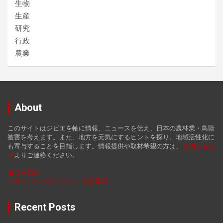
生物
生産
研究
行政
農業
About
このサイトはジビエを軸に情報、ニュースを伝え、日本の農林業・鳥獣
被害を考えます。また、地方を元気にするヒントを探り、地域活性化に
も寄与することを目指します。情報提供や取材希望の方は、
お
問い合わ
せ
よりご連絡ください。
運営者情報
プライバシーポリシー ／ 免責事項
Recent Posts