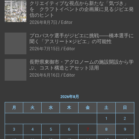
クリエイティブな視点から新たな「気づき」
を クラフトイベントの企画展に見るジビエ発
信のヒント
2026年8月7日
Editor
プロバスケ選手がジビエに挑戦――橋本選手に
聞く「アスリート×ジビエ」の可能性
2026年7月15日
Editor
長野県東御市・アグロノームの施設開設から学
ぶ、コスト構造とアセット活用
2026年6月16日
Editor
2026年8月
月
火
水
木
金
土
日
1
2
3
4
5
6
7
8
9