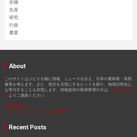
生物
生産
研究
行政
農業
About
このサイトはジビエを軸に情報、ニュースを伝え、日本の農林業・鳥獣
被害を考えます。また、地方を元気にするヒントを探り、地域活性化に
も寄与することを目指します。情報提供や取材希望の方は、
お
問い合わ
せ
よりご連絡ください。
運営者情報
プライバシーポリシー ／ 免責事項
Recent Posts