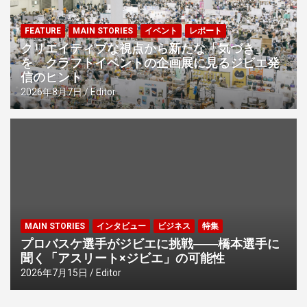
FEATURE
MAIN STORIES
イベント
レポート
クリエイティブな視点から新たな「気づき」
を クラフトイベントの企画展に見るジビエ発
信のヒント
2026年8月7日
Editor
MAIN STORIES
インタビュー
ビジネス
特集
プロバスケ選手がジビエに挑戦――橋本選手に
聞く「アスリート×ジビエ」の可能性
2026年7月15日
Editor