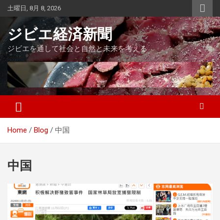
Skip
土曜日, 8月 8, 2026
to
content
ジビエ経済新聞
ジビエを通して社会と自然と未来を考える
Home
Blog
中国
中国