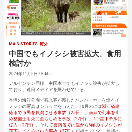
MAIN STORIES
海外
中国でもイノシシ被害拡大、食用
検討か
2024年11月5日
Editor
アルゼンチン同様、中国本土でもイノシシ被害が拡大し
ており、連日メディアを賑わせている。
香港の海洋公園で観光客が残したハンバーガーを漁るイ
ノシシの写真はショックを与えた。10月末には
浙江省建
徳市で市民を負傷させる事故（25日）
、
南京で列車を止
め整備士を死に至らしめる事故（27日）
、
4つ星ホテルに
侵入（27日）
、そして
雲南省では崖から6頭のイノシシが
落下してくるという事故（27日）
が起きている。最後の