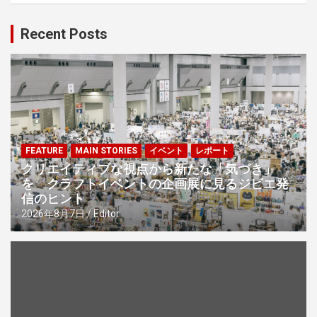
ゲ
Recent Posts
ー
シ
ョ
ン
FEATURE
MAIN STORIES
イベント
レポート
クリエイティブな視点から新たな「気づき」
を クラフトイベントの企画展に見るジビエ発
信のヒント
2026年8月7日
Editor