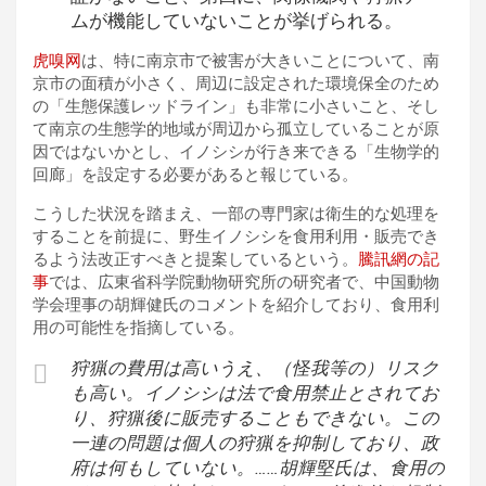
ムが機能していないことが挙げられる。
虎嗅网
は、特に南京市で被害が大きいことについて、南
京市の面積が小さく、周辺に設定された環境保全のため
の「生態保護レッドライン」も非常に小さいこと、そし
て南京の生態学的地域が周辺から孤立していることが原
因ではないかとし、イノシシが行き来できる「生物学的
回廊」を設定する必要があると報じている。
こうした状況を踏まえ、一部の専門家は衛生的な処理を
することを前提に、野生イノシシを食用利用・販売でき
るよう法改正すべきと提案しているという。
騰訊網の記
事
では、広東省科学院動物研究所の研究者で、中国動物
学会理事の胡輝健氏のコメントを紹介しており、食用利
用の可能性を指摘している。
狩猟の費用は高いうえ、（怪我等の）リスク
も高い。イノシシは法で食用禁止とされてお
り、狩猟後に販売することもできない。この
一連の問題は個人の狩猟を抑制しており、政
府は何もしていない。……胡輝堅氏は、食用の