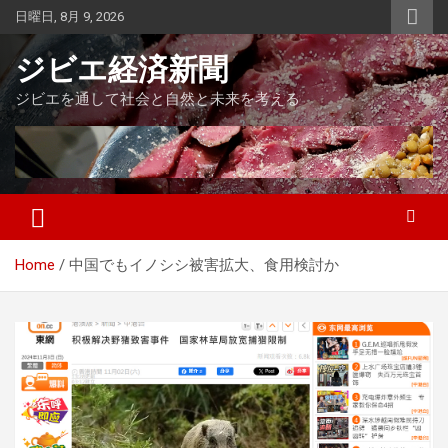
Skip
日曜日, 8月 9, 2026
to
content
ジビエ経済新聞
ジビエを通して社会と自然と未来を考える
Home
中国でもイノシシ被害拡大、食用検討か