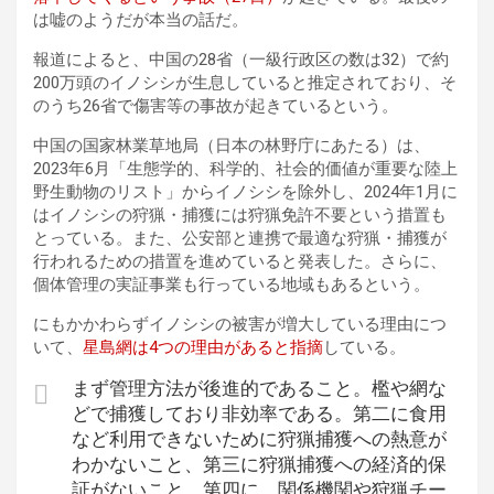
は嘘のようだが本当の話だ。
報道によると、中国の28省（一級行政区の数は32）で約
200万頭のイノシシが生息していると推定されており、そ
のうち26省で傷害等の事故が起きているという。
中国の国家林業草地局（日本の林野庁にあたる）は、
2023年6月「生態学的、科学的、社会的価値が重要な陸上
野生動物のリスト」からイノシシを除外し、2024年1月に
はイノシシの狩猟・捕獲には狩猟免許不要という措置も
とっている。また、公安部と連携で最適な狩猟・捕獲が
行われるための措置を進めていると発表した。さらに、
個体管理の実証事業も行っている地域もあるという。
にもかかわらずイノシシの被害が増大している理由につ
いて、
星島網は4つの理由があると指摘
している。
まず管理方法が後進的であること。檻や網な
どで捕獲しており非効率である。第二に食用
など利用できないために狩猟捕獲への熱意が
わかないこと、第三に狩猟捕獲への経済的保
証がないこと、第四に、関係機関や狩猟チー