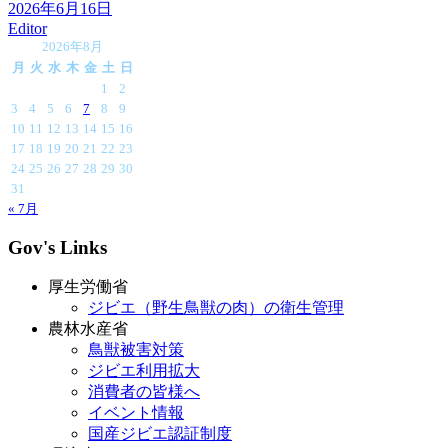
2026年6月16日
Editor
2026年8月
月
火
水
木
金
土
日
1
2
3
4
5
6
7
8
9
10
11
12
13
14
15
16
17
18
19
20
21
22
23
24
25
26
27
28
29
30
31
« 7月
Gov's Links
厚生労働省
ジビエ（野生鳥獣の肉）の衛生管理
農林水産省
鳥獣被害対策
ジビエ利用拡大
消費者の皆様へ
イベント情報
国産ジビエ認証制度