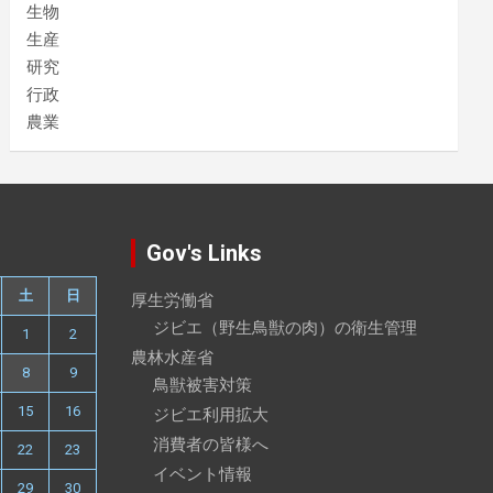
生物
生産
研究
行政
農業
Gov's Links
土
日
厚生労働省
ジビエ（野生鳥獣の肉）の衛生管理
1
2
農林水産省
8
9
鳥獣被害対策
15
16
ジビエ利用拡大
消費者の皆様へ
22
23
イベント情報
29
30