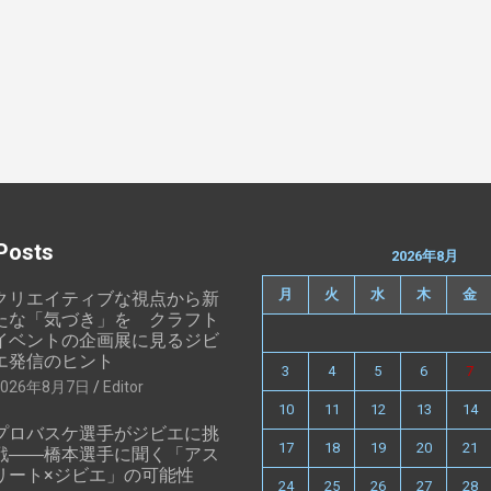
Posts
2026年8月
月
火
水
木
金
クリエイティブな視点から新
たな「気づき」を クラフト
イベントの企画展に見るジビ
エ発信のヒント
3
4
5
6
7
2026年8月7日
Editor
10
11
12
13
14
プロバスケ選手がジビエに挑
17
18
19
20
21
戦――橋本選手に聞く「アス
リート×ジビエ」の可能性
24
25
26
27
28