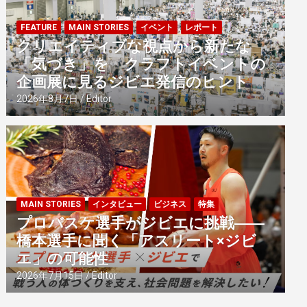
FEATURE
MAIN STORIES
イベント
レポート
クリエイティブな視点から新たな
「気づき」を クラフトイベントの
企画展に見るジビエ発信のヒント
2026年8月7日
Editor
MAIN STORIES
インタビュー
ビジネス
特集
プロバスケ選手がジビエに挑戦――
橋本選手に聞く「アスリート×ジビ
エ」の可能性
2026年7月15日
Editor