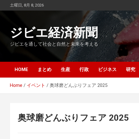
Skip
土曜日, 8月 8, 2026
to
content
ジビエ経済新聞
ジビエを通して社会と自然と未来を考える
HOME
まとめ
生産
行政
ビジネス
研究
Home
イベント
奥球磨どんぶりフェア 2025
奥球磨どんぶりフェア 2025