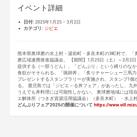
イベント詳細
日付:
2025年1月25
–
3月2日
カテゴリ:
ジビエ
熊本県奥球磨の水上村・湯前町・多良木町の3町村で、「奥
磨広域連携推進協議会。 【期間】1月25日（土）～3月2
提供する（一部うどん）。「どんぶり」という縛りのなか
食欲がそそられる。「猟師丼」「炙りチャーシュー三馬力
プレゼントするスタンプラリーが実施され、スタンプ1個
る。 鹿児島では「ジビエ～る丼フェア」があったし、九
うえでも丼料理には可能性しかない。 奥球磨地域には現在
エ解体所（つきぎ資源活用協議会）（多良木町） ・水上
どんぶりフェア2025の開催について
https://www.vill.mi