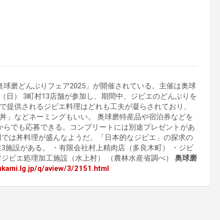
球磨どんぶりフェア2025」が開催されている。主催は奥球
日（日） 3町村13店舗が参加し、期間中、ジビエのどんぶりを
で提供されるジビエ料理はどれも工夫が凝らされており、
丼」などネーミングもいい。 奥球磨特産品や宿泊券などを
からでも応募できる。コンプリートには別途プレゼントがあ
州では丼料理が盛んなようだ。「日本的なジビエ」の探求の
3施設がある。 ・有限会社村上精肉店（多良木町） ・ジビ
村ジビエ処理加工施設（水上村） （農林水産省調べ）
奥球磨
zukami.lg.jp/q/aview/3/2151.html