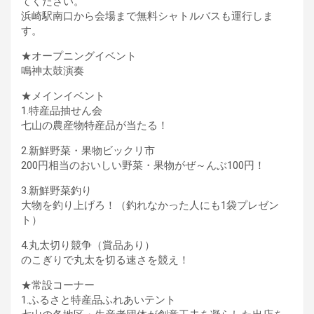
てください。
浜崎駅南口から会場まで無料シャトルバスも運行しま
す。
★オープニングイベント
鳴神太鼓演奏
★メインイベント
1.特産品抽せん会
七山の農産物特産品が当たる！
2.新鮮野菜・果物ビックリ市
200円相当のおいしい野菜・果物がぜ～んぶ100円！
3.新鮮野菜釣り
大物を釣り上げろ！（釣れなかった人にも1袋プレゼン
ト）
4.丸太切り競争（賞品あり）
のこぎりで丸太を切る速さを競え！
★常設コーナー
1.ふるさと特産品ふれあいテント