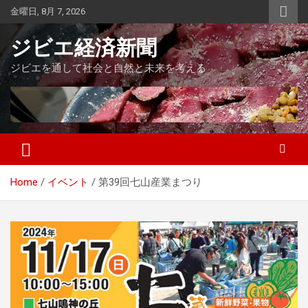
Skip
金曜日, 8月 7, 2026
to
content
ジビエ経済新聞
ジビエを通して社会と自然と未来を考える
Home
イベント
第39回七山産業まつり