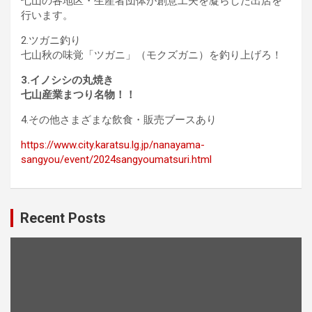
七山の各地区・生産者団体が創意工夫を凝らした出店を
行います。
2.ツガニ釣り
七山秋の味覚「ツガニ」（モクズガニ）を釣り上げろ！
3.イノシシの丸焼き
七山産業まつり名物！！
4.その他さまざまな飲食・販売ブースあり
https://www.city.karatsu.lg.jp/nanayama-
sangyou/event/2024sangyoumatsuri.html
Recent Posts