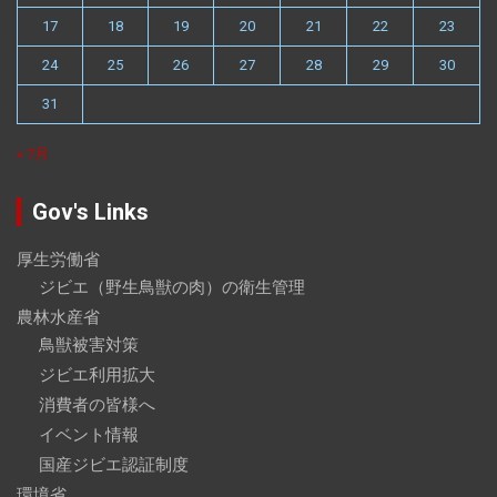
17
18
19
20
21
22
23
24
25
26
27
28
29
30
31
« 7月
Gov's Links
厚生労働省
ジビエ（野生鳥獣の肉）の衛生管理
農林水産省
鳥獣被害対策
ジビエ利用拡大
消費者の皆様へ
イベント情報
国産ジビエ認証制度
環境省