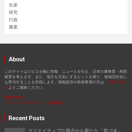
生産
研究
行政
農業
About
このサイトはジビエを軸に情報、ニュースを伝え、日本の農林業・鳥獣
被害を考えます。また、地方を元気にするヒントを探り、地域活性化に
も寄与することを目指します。情報提供や取材希望の方は、
お
問い合わ
せ
よりご連絡ください。
運営者情報
プライバシーポリシー ／ 免責事項
Recent Posts
クリエイティブな視点から新たな「気づき」