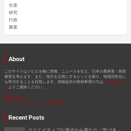
生産
研究
行政
農業
About
このサイトはジビエを軸に情報、ニュースを伝え、日本の農林業・鳥獣
被害を考えます。また、地方を元気にするヒントを探り、地域活性化に
も寄与することを目指します。情報提供や取材希望の方は、
お
問い合わ
せ
よりご連絡ください。
運営者情報
プライバシーポリシー ／ 免責事項
Recent Posts
クリエイティブな視点から新たな「気づき」