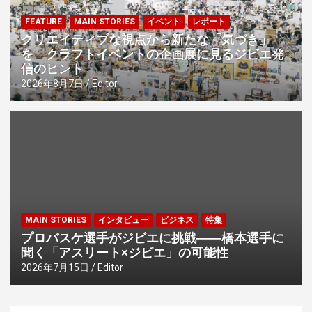
FEATURE
MAIN STORIES
イベント
レポート
クリエイティブな視点から新たな「気づき」
を クラフトイベントの企画展に見るジビエ発
信のヒント
2026年8月7日
Editor
MAIN STORIES
インタビュー
ビジネス
特集
プロバスケ選手がジビエに挑戦――橋本選手に
聞く「アスリート×ジビエ」の可能性
2026年7月15日
Editor