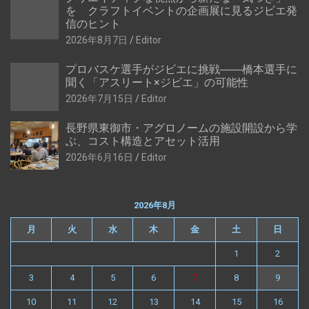
を クラフトイベントの企画展に見るジビエ発
信のヒント
2026年8月7日
Editor
プロバスケ選手がジビエに挑戦――橋本選手に
聞く「アスリート×ジビエ」の可能性
2026年7月15日
Editor
長野県東御市・アグロノームの施設開設から学
ぶ、コスト構造とアセット活用
2026年6月16日
Editor
2026年8月
月
火
水
木
金
土
日
1
2
3
4
5
6
7
8
9
10
11
12
13
14
15
16