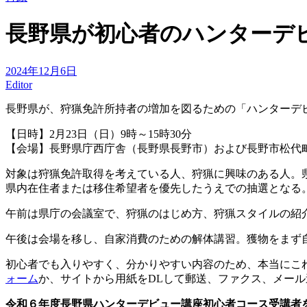
長野県が初心者のハンターデ
2024年12月6日
Editor
長野県が、狩猟免許所持者の増加を図るための「ハンターデビ
【日時】2月23日（日）9時～15時30分
【会場】長野県庁西庁舎（長野県長野市）および長野市松代
対象は狩猟免許取得を考えている人、狩猟に興味のある人。県
県内在住者または移住希望者を優先したうえでの抽選となる
午前は県庁の会議室で、狩猟のはじめ方、狩猟スタイルの紹
午後は会場を移し、自家消費のための解体講習。獲物をまず
初心者でも入りやすく、分かりやすい内容のため、本当にこれ
ォーム
か、サイトから用紙をDLして郵送、ファクス、メー
令和６年度長野県ハンターデビュー講座初心者コース受講者