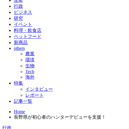
生産
行政
ビジネス
研究
イベント
料理・飲食店
ペットフード
新商品
others
農業
環境
生物
Tech
海外
特集
インタビュー
レポート
記事一覧
Home
長野県が初心者のハンターデビューを支援！
行政