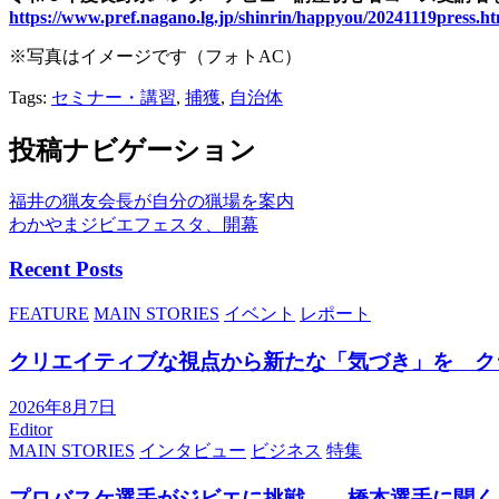
https://www.pref.nagano.lg.jp/shinrin/happyou/20241119press.ht
※写真はイメージです（フォトAC）
Tags:
セミナー・講習
,
捕獲
,
自治体
投稿ナビゲーション
福井の猟友会長が自分の猟場を案内
わかやまジビエフェスタ、開幕
Recent Posts
FEATURE
MAIN STORIES
イベント
レポート
クリエイティブな視点から新たな「気づき」を ク
2026年8月7日
Editor
MAIN STORIES
インタビュー
ビジネス
特集
プロバスケ選手がジビエに挑戦――橋本選手に聞く