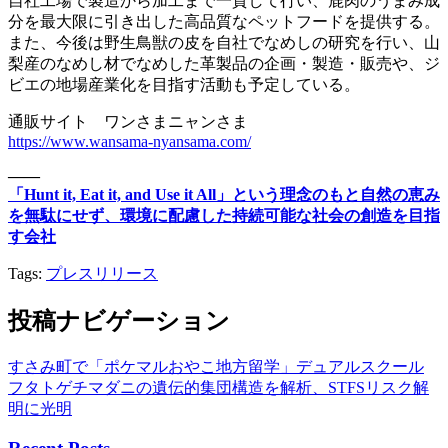
自社工場で製造から加工まで一貫して行い、鹿肉のうまみ成
分を最大限に引き出した高品質なペットフードを提供する。
また、今後は野生鳥獣の皮を自社でなめしの研究を行い、山
梨産のなめし材でなめした革製品の企画・製造・販売や、ジ
ビエの地場産業化を目指す活動も予定している。
通販サイト ワンさまニャンさま
https://www.wansama-nyansama.com/
――
「Hunt it, Eat it, and Use it All」という理念のもと自然の恵み
を無駄にせず、環境に配慮した持続可能な社会の創造を目指
す会社
Tags:
プレスリリース
投稿ナビゲーション
すさみ町で「ポケマルおやこ地方留学」デュアルスクール
フタトゲチマダニの遺伝的集団構造を解析、STFSリスク解
明に光明