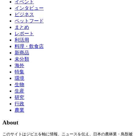
イベント
インタビュー
ビジネス
ペットフード
まとめ
レポート
利活用
料理・飲食店
新商品
未分類
海外
特集
環境
生物
生産
研究
行政
農業
About
このサイトはジビエを軸に情報、ニュースを伝え、日本の農林業・鳥獣被