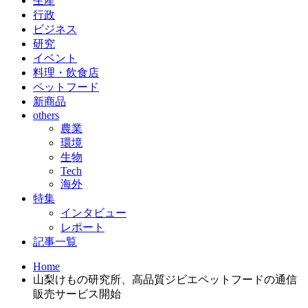
生産
行政
ビジネス
研究
イベント
料理・飲食店
ペットフード
新商品
others
農業
環境
生物
Tech
海外
特集
インタビュー
レポート
記事一覧
Home
山梨けもの研究所、高品質ジビエペットフードの通信
販売サービス開始