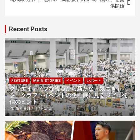
ビ
供開始
ゲ
ー
Recent Posts
シ
ョ
ン
FEATURE
MAIN STORIES
イベント
レポート
クリエイティブな視点から新たな「気づき」
を クラフトイベントの企画展に見るジビエ発
信のヒント
2026年8月7日
Editor