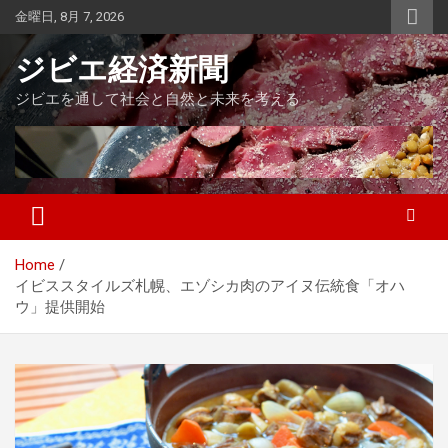
Skip
金曜日, 8月 7, 2026
to
content
ジビエ経済新聞
ジビエを通して社会と自然と未来を考える
Home
イビススタイルズ札幌、エゾシカ肉のアイヌ伝統食「オハ
ウ」提供開始