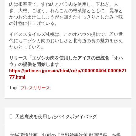
肉は根室産で、すね肉とバラ肉を使用し、玉ねぎ、人
参、大根、ごぼう、れんこんの根菜類とともに、昆布と
かつおの出汁にしょうがを加えたすっきりとしたみそ味
の汁物に仕上げている。
イビススタイルズ札幌は、このオハウの提供で、若い世
代にもエゾシカ肉のおいしさと北海道の食の魅力を伝え
たいとしている。
リリース「エゾシカ肉を使用したアイヌの伝統食「オハ
ウ」の提供を開始します」
https://prtimes.jp/main/html/rd/p/000000404.0000521
77.html
Tags:
プレスリリース
投
天然鹿皮を使用したバイクボディバッグ
稿
ナ
地域環境計画、無料の「鳥獣被害対策 動画講座」を提