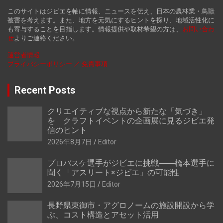
このサイトはジビエを軸に情報、ニュースを伝え、日本の農林業・鳥獣
被害を考えます。また、地方を元気にするヒントを探り、地域活性化に
も寄与することを目指します。情報提供や取材希望の方は、
お
問い合わ
せ
よりご連絡ください。
運営者情報
プライバシーポリシー ／ 免責事項
Recent Posts
クリエイティブな視点から新たな「気づき」
を クラフトイベントの企画展に見るジビエ発
信のヒント
2026年8月7日
Editor
プロバスケ選手がジビエに挑戦――橋本選手に
聞く「アスリート×ジビエ」の可能性
2026年7月15日
Editor
長野県東御市・アグロノームの施設開設から学
ぶ、コスト構造とアセット活用