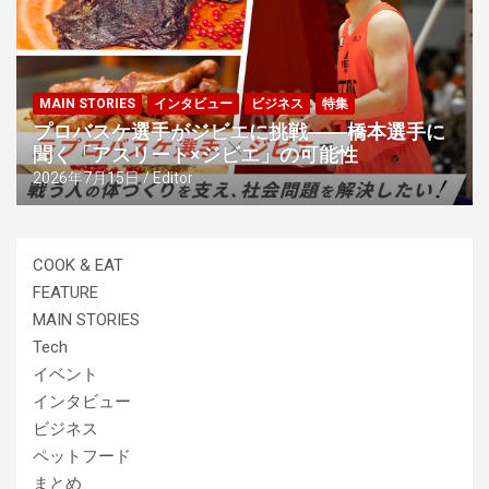
MAIN STORIES
インタビュー
ビジネス
特集
プロバスケ選手がジビエに挑戦――橋本選手に
聞く「アスリート×ジビエ」の可能性
2026年7月15日
Editor
COOK & EAT
FEATURE
MAIN STORIES
Tech
イベント
インタビュー
ビジネス
ペットフード
まとめ