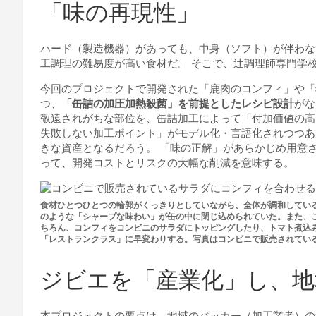
「味の再現性」
ハード（製造機器）があっても、中身（ソフト）が伴わな
工調理の難易度が高い食材だ。 そこで、辻調理師専門学
今回のプロジェクトで開発された「鹿肉のコンフィ」や「
つ、
「缶詰の加圧加熱殺菌」を前提としたレシピ設計
がな
敬遠されがちな部位を、缶詰加工によって「付加価値の高
失敗しない加工ポイント」がモデル化・言語化されつつあ
きな資産となるだろう。 「味の正解」があらかじめ用意
って、開発コストとリスクの大幅な削減を意味する。
食材ひとつひとつの輪郭がくっきりとしていながら、全体が調和してい
のような「シャープな味わい」が缶の中に閉じ込められていた。また、
ちろん、コンフィをコンビニのサラダにトッピングしたり、トマト煮込
「レストランクラス」に早変わりする。写真はコンビニで販売されてい
ジビエを「産業化」し、地