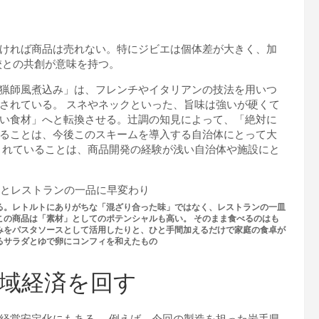
ければ商品は売れない。特にジビエは個体差が大きく、加
校との共創が意味を持つ。
猟師風煮込み」は、フレンチやイタリアンの技法を用いつ
されている。 スネやネックといった、旨味は強いが硬くて
い食材」へと転換させる。辻調の知見によって、「絶対に
ることは、今後このスキームを導入する自治体にとって大
されていることは、商品開発の経験が浅い自治体や施設にと
る。レトルトにありがちな「混ざり合った味」ではなく、レストランの一皿
この商品は「素材」としてのポテンシャルも高い。 そのまま食べるのはも
みをパスタソースとして活用したりと、ひと手間加えるだけで家庭の食卓が
るサラダとゆで卵にコンフィを和えたもの
域経済を回す