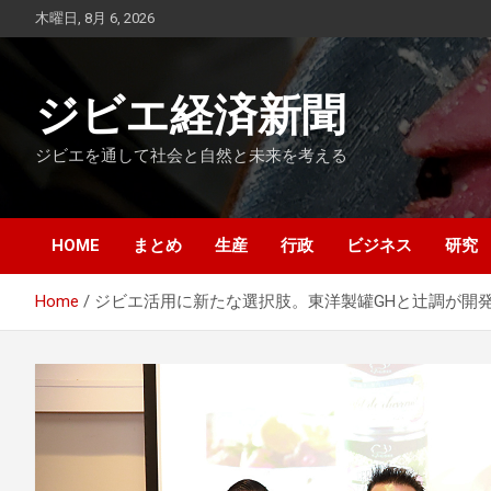
Skip
木曜日, 8月 6, 2026
to
content
ジビエ経済新聞
ジビエを通して社会と自然と未来を考える
HOME
まとめ
生産
行政
ビジネス
研究
Home
ジビエ活用に新たな選択肢。東洋製罐GHと辻調が開