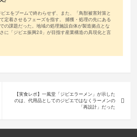
、ジビエをブームで終わらせず、また、「鳥獣被害対策と
て定着させるフェーズを指す。 捕獲・処理の先にある
での課題だった。地域の処理施設自体が製造拠点とな
さに「ジビエ振興2.0」が目指す産業構造の具現化と言
【実食レポ】一風堂「ジビエラーメン」が示した
のは、代用品としてのジビエではなくラーメンの
「再設計」だった