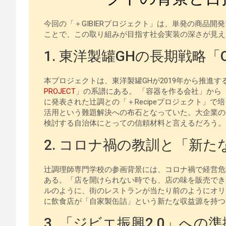
今回の「＋GIBIERプロジェクト」は、単発の商品
ことで、この取り組みが目指す社会実装の深さが見え
1. 東洋製罐GHの長期戦略「OP
本プロジェクトは、東洋製罐GHが2019年から推進
PROJECT
」の系譜にある。 「容器を作る会社」から「
に発表された辻調との「＋Recipeプロジェクト」
活用という難題解決への布石となっていた。大企業の
検討する自治体にとっての信頼材料と言えるだろう。
2. コロナ禍の教訓と「新た
辻調理師専門学校の参画背景には、コロナ禍で経営危
ある。「店を開けられない時でも、店の味を販売でき
ルのように、街のレストランが当たり前のようにオリ
に飲食店が「自家製缶詰」という新たな収益源を持つ
3. 「ジビエ振興2.0」への準