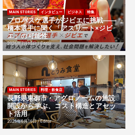
MAIN STORIES
インタビュー
ビジネス
特集
プロバスケ選手がジビエに挑戦――
橋本選手に聞く「アスリート×ジビ
エ」の可能性
2026年7月15日
Editor
MAIN STORIES
料理・飲食店
長野県東御市・アグロノームの施設
開設から学ぶ、コスト構造とアセッ
ト活用
2026年6月16日
Editor