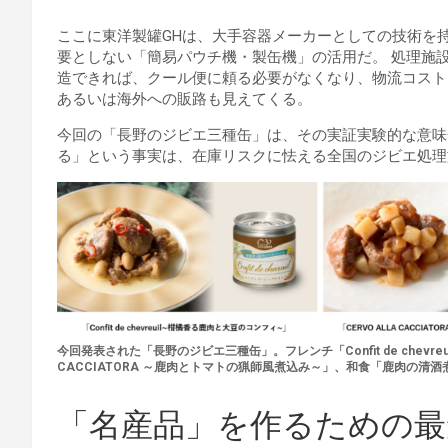
ここに東洋製罐GHは、大手容器メーカーとしての技術を
要としない「簡易パウチ機・製缶機」の活用だ。 処理施
造できれば、クール便に頼る必要がなくなり、物流コスト
あるいは海外への販路も見えてくる。
今回の「長野のジビエ三種缶」は、その実証実験的な意味
る」という事実は、在庫リスクに怯える全国のジビエ処理
今回発表された「長野のジビエ三種缶」。フレンチ「Confit de chevr
CACCIATORA ～鹿肉とトマトの猟師風煮込み～」、和食「鹿肉の清
「名産品」を作るための最