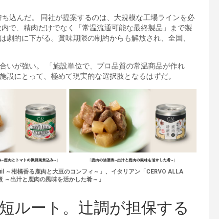
持ち込んだ。 同社が提案するのは、大規模な工場ラインを必
設内で、精肉だけでなく「常温流通可能な最終製品」まで製
は劇的に下がる。賞味期限の制約からも解放され、全国、
合いが強い。 「施設単位で、プロ品質の常温商品が作れ
施設にとって、極めて現実的な選択肢となるはずだ。
euil ～柑橘香る鹿肉と大豆のコンフィ～」、イタリアン「CERVO ALLA
酒煮 ～出汁と鹿肉の風味を活かした肴～」
短ルート。辻調が担保する