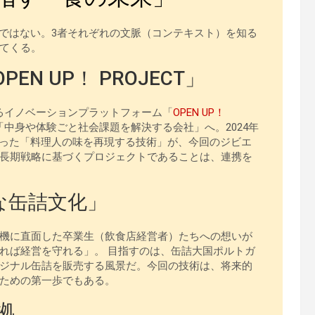
開発ではない。3者それぞれの文脈（コンテキスト）を知る
てくる。
EN UP！ PROJECT」
するイノベーションプラットフォーム「
OPEN UP！
中身や体験ごと社会課題を解決する会社」へ。2024年
で培った「料理人の味を再現する技術」が、今回のジビエ
長期戦略に基づくプロジェクトであることは、連携を
な缶詰文化」
機に直面した卒業生（飲食店経営者）たちへの想いが
れば経営を守れる」。 目指すのは、缶詰大国ポルトガ
ジナル缶詰を販売する風景だ。今回の技術は、将来的
ための第一歩でもある。
拠