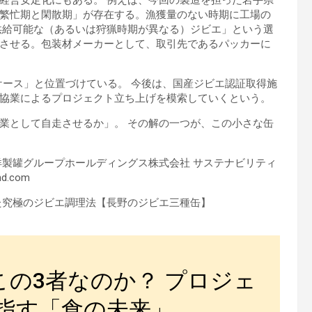
経営安定化にもある。 例えば、今回の製造を担った岩手県
繁忙期と閑散期」が存在する。漁獲量のない時期に工場の
供給可能な（あるいは狩猟時期が異なる）ジビエ」という選
させる。包装材メーカーとして、取引先であるパッカーに
ケース」と位置づけている。 今後は、国産ジビエ認証取得施
協業によるプロジェクト立ち上げを模索していくという。
業として自走させるか」。 その解の一つが、この小さな缶
製罐グループホールディングス株式会社 サステナビリティ
d.com
た究極のジビエ調理法【長野のジビエ三種缶】
今、この3者なのか？ プロジェ
指す「食の未来」