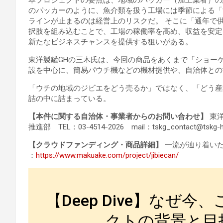
本プロジェクトの要点は、地域のパッカー（加工業者）の
のパッカーのように、魚介類を扱う工場には季節による「
ラインが止まるのは経営上のリスクだ。 そこに「通年で
択肢を組み込むことで、工場の稼働率を高め、収益を安定
新たなビジネスチャンスを提供する狙いがある。
東洋製罐GHの三木氏は、今回の商品をあくまで「ショー
設を中心に、簡易パウチ機などの機材提供や、自治体との
「ウチの地域のジビエをどう売るか」ではなく、「どう産
詰の中に詰まっている。
【本件に関する自治体・事業者からのお問い合わせ】
東洋
推進部 TEL：03-4514-2026 mail：tskg_contact@tskg-h
【クラウドファンディング・商品詳細】
一流が辿り着い
：
https://www.makuake.com/project/jibiecan/
【Deep Dive】なぜ
クトの背景と目