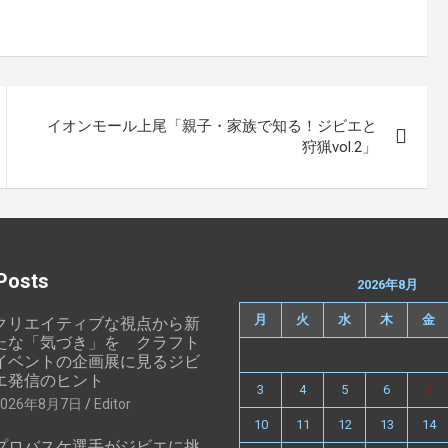
イオンモール上尾「親子・家族で知る！ジビエと
狩猟vol.2」
Posts
2026年8月
月
火
水
木
金
クリエイティブな視点から新
たな「気づき」を クラフト
イベントの企画展に見るジビ
エ発信のヒント
3
4
5
6
7
2026年8月7日
Editor
10
11
12
13
14
プロバスケ選手がジビエに挑