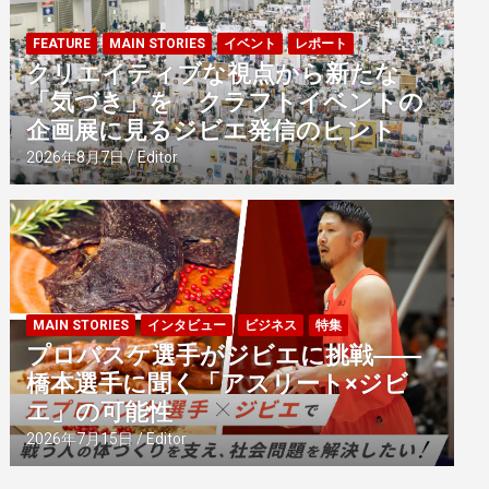
FEATURE
MAIN STORIES
イベント
レポート
クリエイティブな視点から新たな
「気づき」を クラフトイベントの
企画展に見るジビエ発信のヒント
2026年8月7日
Editor
MAIN STORIES
インタビュー
ビジネス
特集
プロバスケ選手がジビエに挑戦――
橋本選手に聞く「アスリート×ジビ
エ」の可能性
2026年7月15日
Editor