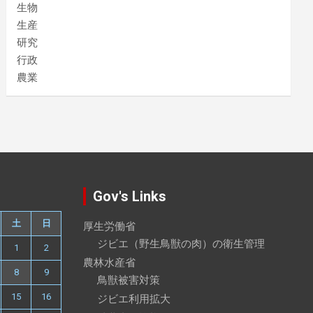
生物
生産
研究
行政
農業
Gov's Links
土
日
厚生労働省
ジビエ（野生鳥獣の肉）の衛生管理
1
2
農林水産省
8
9
鳥獣被害対策
15
16
ジビエ利用拡大