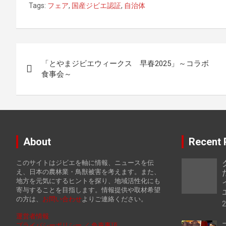
Tags:
フェア
,
国産ジビエ認証
,
自治体
投
「とやまジビエウィークス 早春2025」～コラボ
稿
食事会～
ナ
ビ
ゲ
About
Recent 
ー
このサイトはジビエを軸に情報、ニュースを伝
シ
え、日本の農林業・鳥獣被害を考えます。また、
地方を元気にするヒントを探り、地域活性化にも
寄与することを目指します。情報提供や取材希望
ョ
の方は、
お
問い合わせ
よりご連絡ください。
ン
運営者情報
プライバシーポリシー ／ 免責事項