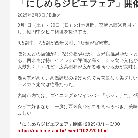
「にしめらジビエフェア」開
2025年2月3日
Editor
3月1日（土）～30日（日）の1カ月間、宮崎県西米良村
し、期間中ジビエ料理を提供する。
8店舗中、7店舗が西米良村、1店舗が宮崎市。
ほとんどの店舗が1、2品の提供だが、西米良温泉ゆた～と
る。西米良は特にイノシシの評価が高く、シシ食い文化が
太鼓判を押すほど。広葉樹林が広がる峻険な地形が美味し
鹿も質が高く、高温調理の揚げものでも問題なく美味しい
ースカツ定食は絶品だった。
宮崎市内では、ダイニング＆ワインバー「ボッテ」で、4
ジビエ好きなら、一度は西米良ジビエを食べるべき。美味
ましい。
「にしめらジビエフェア」開催♪2025/3/1～3/30
https://nishimera.info/event/102720.html