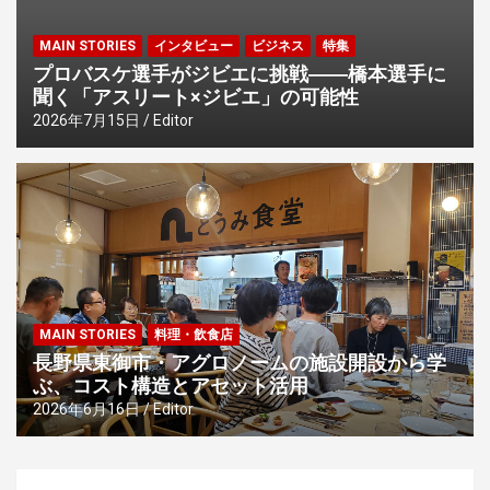
MAIN STORIES
インタビュー
ビジネス
特集
プロバスケ選手がジビエに挑戦――橋本選手に
聞く「アスリート×ジビエ」の可能性
2026年7月15日
Editor
MAIN STORIES
料理・飲食店
長野県東御市・アグロノームの施設開設から学
ぶ、コスト構造とアセット活用
2026年6月16日
Editor