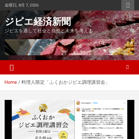
Skip
金曜日, 8月 7, 2026
to
content
ジビエ経済新聞
ジビエを通して社会と自然と未来を考える
Home
料理人限定「ふくおかジビエ調理講習会」