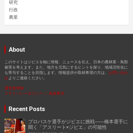
研究
行政
農業
About
このサイトはジビエを軸に情報、ニュースを伝え、日本の農林業・鳥獣
被害を考えます。また、地方を元気にするヒントを探り、地域活性化に
も寄与することを目指します。情報提供や取材希望の方は、
お
問い合わ
せ
よりご連絡ください。
運営者情報
プライバシーポリシー ／ 免責事項
Recent Posts
プロバスケ選手がジビエに挑戦――橋本選手に
聞く「アスリート×ジビエ」の可能性