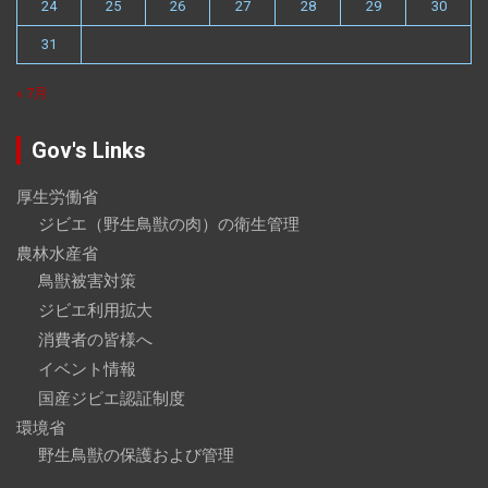
24
25
26
27
28
29
30
31
« 7月
Gov's Links
厚生労働省
ジビエ（野生鳥獣の肉）の衛生管理
農林水産省
鳥獣被害対策
ジビエ利用拡大
消費者の皆様へ
イベント情報
国産ジビエ認証制度
環境省
野生鳥獣の保護および管理