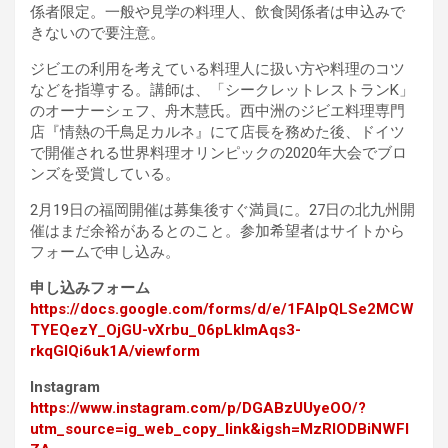
係者限定。一般や見学の料理人、飲食関係者は申込みで
きないので要注意。
ジビエの利用を考えている料理人に扱い方や料理のコツ
などを指導する。講師は、「シークレットレストランK」
のオーナーシェフ、舟木慧氏。西中洲のジビエ料理専門
店『情熱の千鳥足カルネ』にて店長を務めた後、ドイツ
で開催される世界料理オリンピックの2020年大会でブロ
ンズを受賞している。
2月19日の福岡開催は募集後すぐ満員に。27日の北九州開
催はまだ余裕があるとのこと。参加希望者はサイトから
フォームで申し込み。
申し込みフォーム
https://docs.google.com/forms/d/e/1FAIpQLSe2MCW
TYEQezY_OjGU-vXrbu_06pLklmAqs3-
rkqGIQi6uk1A/viewform
Instagram
https://www.instagram.com/p/DGABzUUyeOO/?
utm_source=ig_web_copy_link&igsh=MzRlODBiNWFl