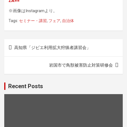
ZA==
※画像はInstagramより。
Tags:
セミナー・講習
,
フェア
,
自治体
投
高知県「ジビエ利用拡大狩猟者講習会」
稿
ナ
岩国市で鳥獣被害防止対策研修会
ビ
ゲ
Recent Posts
ー
シ
ョ
ン