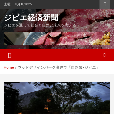
Skip
土曜日, 8月 8, 2026
to
content
ジビエ経済新聞
ジビエを通して社会と自然と未来を考える
Home
ウッドデザインパーク瀬戸で「自然薯×ジビエ」