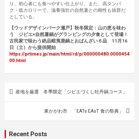
り、初心者にも食べやすい仕上がり。また、高タンパ
ク・低カロリーで、滋養強壮の自然薯との相性も抜群だ
としている。
【ウッドデザインパーク瀬戸】秋冬限定：山の恵を味わ
う ジビエ×自然薯鍋がグランピングの夕食として登場！
古民家で味わう絶品蝦夷鹿鍋とおばんざい６品 11月16
日（土）から提供開始
https://prtimes.jp/main/html/rd/p/000000480.0000454
00.html
投
産地を厳選 冬季限定「ジビエづくし牡丹鍋コース」
稿
ナ
東かがわ市 「EATs EAsT 食の祭典」
ビ
ゲ
Recent Posts
ー