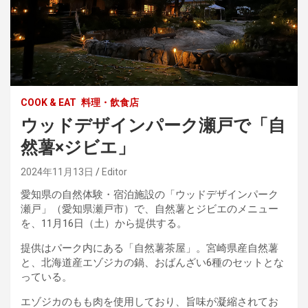
COOK & EAT
料理・飲食店
ウッドデザインパーク瀬戸で「自
然薯×ジビエ」
2024年11月13日
Editor
愛知県の自然体験・宿泊施設の「ウッドデザインパーク
瀬戸」（愛知県瀬戸市）で、自然薯とジビエのメニュー
を、11月16日（土）から提供する。
提供はパーク内にある「自然薯茶屋」。宮崎県産自然薯
と、北海道産エゾジカの鍋、おばんざい6種のセットとな
っている。
エゾジカのもも肉を使用しており、旨味が凝縮されてお