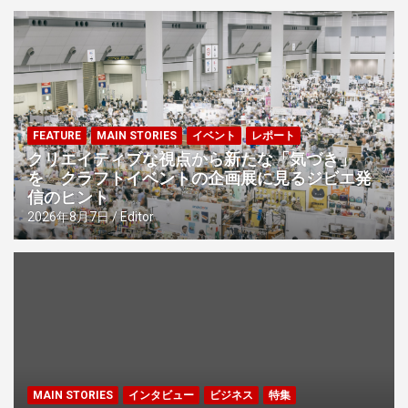
シ
ョ
ン
FEATURE
MAIN STORIES
イベント
レポート
クリエイティブな視点から新たな「気づき」
を クラフトイベントの企画展に見るジビエ発
信のヒント
2026年8月7日
Editor
MAIN STORIES
インタビュー
ビジネス
特集