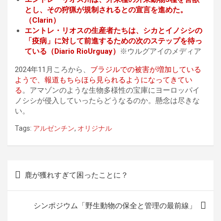
とし、その狩猟が規制されるとの宣言を進めた。
（Clarin）
エントレ・リオスの生産者たちは、シカとイノシシの
「疫病」に対して前進するための次のステップを待っ
ている（Diario RioUrguay）
※ウルグアイのメディア
2024年11月ころから、
ブラジルでの被害が増加している
ようで、報道もちらほら見られるようになってきてい
る
。アマゾンのような生物多様性の宝庫にヨーロッパイ
ノシシが侵入していったらどうなるのか。懸念は尽きな
い。
Tags:
アルゼンチン
,
オリジナル
投
鹿が獲れすぎて困ったことに？
稿
ナ
シンポジウム「野生動物の保全と管理の最前線」
ビ