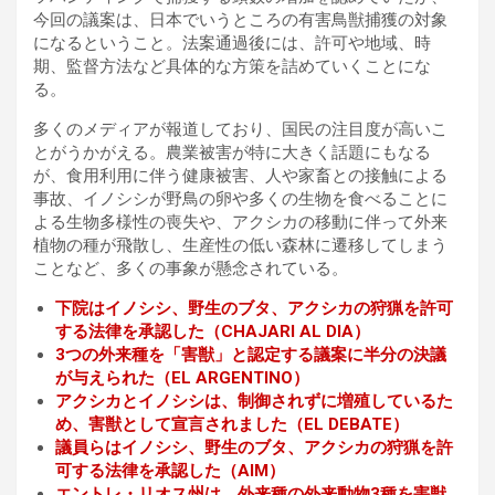
今回の議案は、日本でいうところの有害鳥獣捕獲の対象
になるということ。法案通過後には、許可や地域、時
期、監督方法など具体的な方策を詰めていくことにな
る。
多くのメディアが報道しており、国民の注目度が高いこ
とがうかがえる。農業被害が特に大きく話題にもなる
が、食用利用に伴う健康被害、人や家畜との接触による
事故、イノシシが野鳥の卵や多くの生物を食べることに
よる生物多様性の喪失や、アクシカの移動に伴って外来
植物の種が飛散し、生産性の低い森林に遷移してしまう
ことなど、多くの事象が懸念されている。
下院はイノシシ、野生のブタ、アクシカの狩猟を許可
する法律を承認した（CHAJARI AL DIA）
3つの外来種を「害獣」と認定する議案に半分の決議
が与えられた（EL ARGENTINO）
アクシカとイノシシは、制御されずに増殖しているた
め、害獣として宣言されました（EL DEBATE）
議員らはイノシシ、野生のブタ、アクシカの狩猟を許
可する法律を承認した（AIM）
エントレ・リオス州は、外来種の外来動物3種を害獣