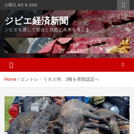
Skip
土曜日, 8月 8, 2026
to
content
ジビエ経済新聞
ジビエを通して社会と自然と未来を考える
Home
エントレ・リオス州、3種を害獣認定へ