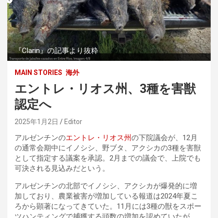
『Clarin』の記事より抜粋
MAIN STORIES
海外
エントレ・リオス州、3種を害獣
認定へ
2025年1月2日
Editor
アルゼンチンの
エントレ・リオス州
の下院議会が、12月
の通常会期中にイノシシ、野ブタ、アクシカの3種を害獣
として指定する議案を承認。2月までの議会で、上院でも
可決される見込みだという。
アルゼンチンの北部でイノシシ、アクシカが爆発的に増
加しており、農業被害が増加している報道は2024年夏こ
ろから顕著になってきていた。11月には3種の獣をスポー
ツハンティングで捕獲する頭数の増加を認めていたが、