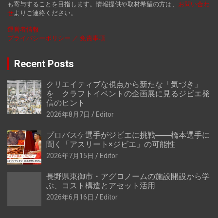
も寄与することを目指します。情報提供や取材希望の方は、
お
問い合わ
せ
よりご連絡ください。
運営者情報
プライバシーポリシー ／ 免責事項
Recent Posts
クリエイティブな視点から新たな「気づき」
を クラフトイベントの企画展に見るジビエ発
信のヒント
2026年8月7日
Editor
プロバスケ選手がジビエに挑戦――橋本選手に
聞く「アスリート×ジビエ」の可能性
2026年7月15日
Editor
長野県東御市・アグロノームの施設開設から学
ぶ、コスト構造とアセット活用
2026年6月16日
Editor