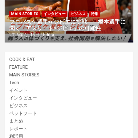
MAIN STORIES
インタビュー
ビジネス
特集
プロバスケ選手がジビエに挑戦――橋本選手に
聞く「アスリート×ジビエ」の可能性
2026年7月15日
Editor
COOK & EAT
FEATURE
MAIN STORIES
Tech
イベント
インタビュー
ビジネス
ペットフード
まとめ
レポート
利活用