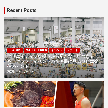
ゲ
Recent Posts
ー
シ
ョ
ン
FEATURE
MAIN STORIES
イベント
レポート
クリエイティブな視点から新たな「気づき」
を クラフトイベントの企画展に見るジビエ発
信のヒント
2026年8月7日
Editor